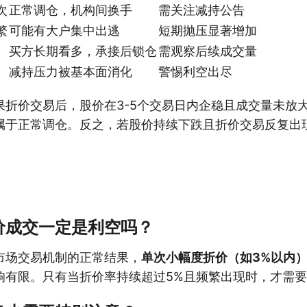
次
正常调仓，机构间换手
需关注减持公告
繁
可能有大户集中出逃
短期抛压显著增加
买方长期看多，承接后锁仓
需观察后续成交量
减持压力被基本面消化
警惕利空出尽
果折价交易后，股价在3-5个交易日内企稳且成交量未放
属于正常调仓。反之，若股价持续下跌且折价交易反复出
价成交一定是利空吗？
市场交易机制的正常结果，
单次小幅度折价（如3%以内
响有限。只有当折价率持续超过5%且频繁出现时，才需