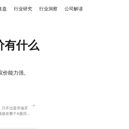
复盘
行业研究
行业洞察
公司解读
价有什么
议价能力强。
→
，只不过是市场开
幅放在整个A股历史
节气反倒让大家感受