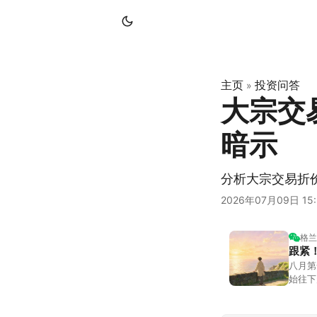
主页
投资问答
»
大宗交
暗示
分析大宗交易折
2026年07月09日 15:
格兰
跟紧
八月第
始往下
都排得
到了春