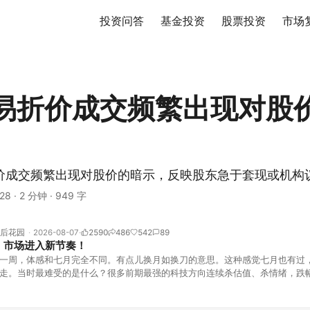
投资问答
基金投资
股票投资
市场
易折价成交频繁出现对股
价成交频繁出现对股价的暗示，反映股东急于套现或机构
28
·
2 分钟
·
949 字
后花园
2026-08-07
2590
486
542
89
！市场进入新节奏！
一周，体感和七月完全不同。有点儿换月如换刀的意思。这种感觉七月也有过
走。当时最难受的是什么？很多前期最强的科技方向连续杀估值、杀情绪，跌
上号。很多同学人被折磨到根本没有打开账户的勇气。8月伊始，在这立秋的
天般的暖风。指数涨了百点，交易额回暖到2