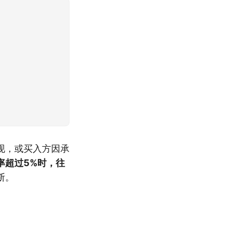
现，或买入方因承
率超过5%时，往
断。