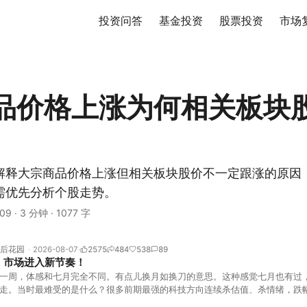
投资问答
基金投资
股票投资
市场
品价格上涨为何相关板块
解释大宗商品价格上涨但相关板块股价不一定跟涨的原因
需优先分析个股走势。
09
·
3 分钟
·
1077 字
后花园
2026-08-07
2575
484
538
89
！市场进入新节奏！
一周，体感和七月完全不同。有点儿换月如换刀的意思。这种感觉七月也有过
走。当时最难受的是什么？很多前期最强的科技方向连续杀估值、杀情绪，跌
上号。很多同学人被折磨到根本没有打开账户的勇气。8月伊始，在这立秋的