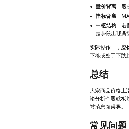
量价背离
：股
指标背离
：M
中枢结构
：若
走势段出现背
实际操作中，
应
下移或处于下跌
总结
大宗商品价格上
论分析个股或板
被消息面误导。
常见问题