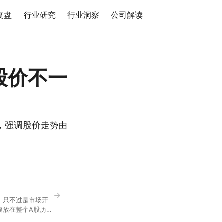
复盘
行业研究
行业洞察
公司解读
股价不一
，强调股价走势由
→
，只不过是市场开
幅放在整个A股历史
节气反倒让大家感受