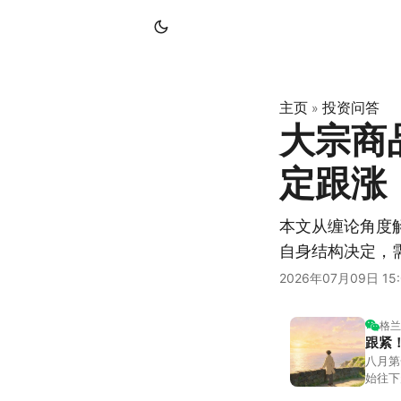
主页
投资问答
»
大宗商
定跟涨
本文从缠论角度
自身结构决定，
2026年07月09日 15:
格兰
跟紧
八月第
始往下
都排得