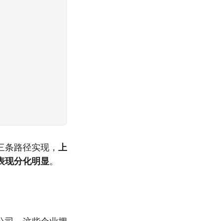
三条路径实现，
上
表现分化明显
。