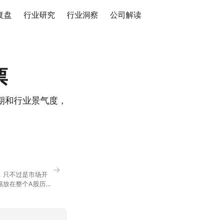
复盘
行业研究
行业洞察
公司解读
票
期和行业景气度，
→
，只不过是市场开
幅放在整个A股历史
节气反倒让大家感受