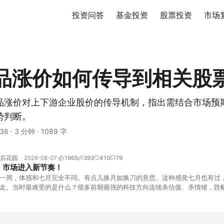
投资问答
基金投资
股票投资
市场
品涨价如何传导到相关股
品涨价对上下游企业股价的传导机制，指出需结合市场预
势判断。
36
·
3 分钟
·
1089 字
后花园
2026-08-07
1965
393
410
79
！市场进入新节奏！
一周，体感和七月完全不同。有点儿换月如换刀的意思。这种感觉七月也有过
走。当时最难受的是什么？很多前期最强的科技方向连续杀估值、杀情绪，跌
上号。很多同学人被折磨到根本没有打开账户的勇气。8月伊始，在这立秋的
天般的暖风。指数涨了百点，交易额回暖到2