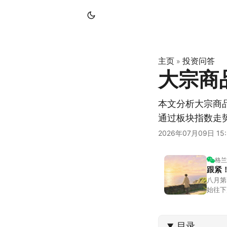
主页
投资问答
»
大宗商
本文分析大宗商
通过板块指数走
2026年07月09日 15:
格兰
跟紧
八月第
始往下
都排得
到了春
目录