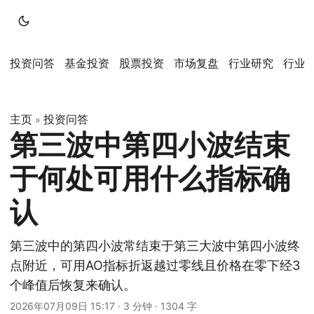
投资问答
基金投资
股票投资
市场复盘
行业研究
行业
主页
投资问答
»
第三波中第四小波结束
于何处可用什么指标确
认
第三波中的第四小波常结束于第三大波中第四小波终
点附近，可用AO指标折返越过零线且价格在零下经3
个峰值后恢复来确认。
2026年07月09日 15:17
·
3 分钟
·
1304 字