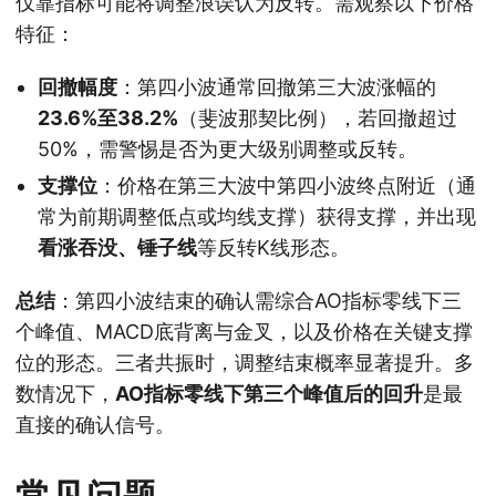
仅靠指标可能将调整浪误认为反转。需观察以下价格
特征：
回撤幅度
：第四小波通常回撤第三大波涨幅的
23.6%至38.2%
（斐波那契比例），若回撤超过
50%，需警惕是否为更大级别调整或反转。
支撑位
：价格在第三大波中第四小波终点附近（通
常为前期调整低点或均线支撑）获得支撑，并出现
看涨吞没、锤子线
等反转K线形态。
总结
：第四小波结束的确认需综合AO指标零线下三
个峰值、MACD底背离与金叉，以及价格在关键支撑
位的形态。三者共振时，调整结束概率显著提升。多
数情况下，
AO指标零线下第三个峰值后的回升
是最
直接的确认信号。