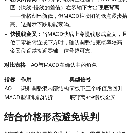
图（快线-慢线的差值）在零轴下方出现
底背离
——价格创出新低，但MACD柱状图的低点逐步抬
高。这提示下跌动能衰竭。
快慢线金叉
：当MACD快线上穿慢线形成金叉，且
位于零轴附近或下方时，确认调整结束概率较高。
金叉位置越接近零轴，信号越可靠。
对比表格
：AO与MACD在确认中的角色
指标
作用
典型信号
AO
识别调整浪内部结构
零线下三个峰值后回升
MACD
验证动能转折
底背离+快慢线金叉
结合价格形态避免误判