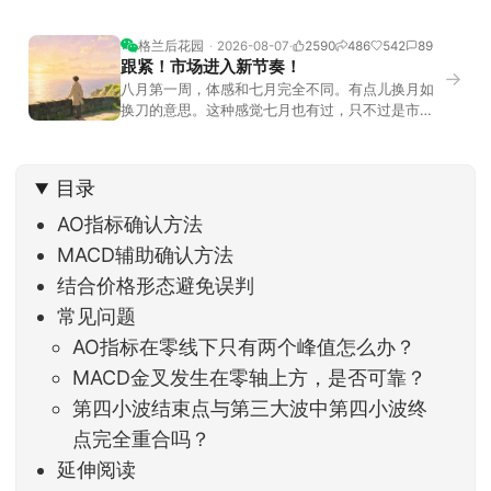
格兰后花园
2026-08-07
2590
486
542
89
跟紧！市场进入新节奏！
→
八月第一周，体感和七月完全不同。有点儿换月如
换刀的意思。这种感觉七月也有过，只不过是市场
开始往下走。当时最难受的是什么？很多前期最强
的科技方向连续杀估值、杀情绪，跌幅放在整个A股
历史都排得上号。很多同学人被折磨到根本没有打
目录
开账户的勇气。8月伊始，在这立秋的节气反倒让大
家感受到了春天般的暖风。指数涨了百点，交易额
AO指标确认方法
回暖到2
MACD辅助确认方法
结合价格形态避免误判
常见问题
AO指标在零线下只有两个峰值怎么办？
MACD金叉发生在零轴上方，是否可靠？
第四小波结束点与第三大波中第四小波终
点完全重合吗？
延伸阅读