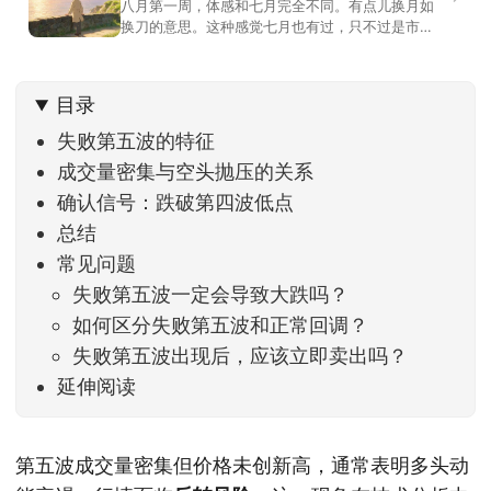
八月第一周，体感和七月完全不同。有点儿换月如
换刀的意思。这种感觉七月也有过，只不过是市场
开始往下走。当时最难受的是什么？很多前期最强
的科技方向连续杀估值、杀情绪，跌幅放在整个A股
历史都排得上号。很多同学人被折磨到根本没有打
目录
开账户的勇气。8月伊始，在这立秋的节气反倒让大
家感受到了春天般的暖风。指数涨了百点，交易额
失败第五波的特征
回暖到2
成交量密集与空头抛压的关系
确认信号：跌破第四波低点
总结
常见问题
失败第五波一定会导致大跌吗？
如何区分失败第五波和正常回调？
失败第五波出现后，应该立即卖出吗？
延伸阅读
第五波成交量密集但价格未创新高，通常表明多头动