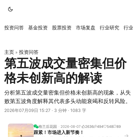
投资问答
基金投资
股票投资
市场复盘
行业研究
行业
主页
投资问答
»
第五波成交量密集但价
格未创新高的解读
分析第五波成交量密集但价格未创新高的现象，从失
败第五波角度解释其代表多头动能衰竭和反转风险。
2026年07月09日 15:27
·
3 分钟
·
1083 字
格兰后花园
2026-08-07
2636
494
548
89
跟紧！市场进入新节奏！
→