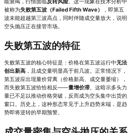
能衰竭，行情面临
反转风险
。这一现象在技术分析中
被称为
失败第五波（Failed Fifth Wave）
，即第五
波未能超越第三波高点，同时伴随成交量放大，说明
空头抛压正在接管市场。
失败第五波的特征
失败第五波的核心特征是：价格在第五波运行中
无法
创出新高
，且成交量明显高于前几波。正常情况下，
第五波应出现量价背离（价格新高、成交量萎缩），
而失败第五波恰恰相反——
量增价滞
。这暗示多头力
量已不足以推动价格突破，反而成为空头集中出货的
窗口。历史上，这种形态常见于上升趋势末端，是趋
势即将逆转的早期预警。
成交量密集与空头抛压的关系