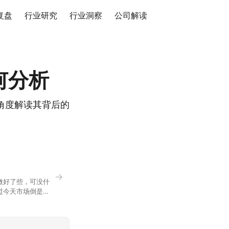
复盘
行业研究
行业洞察
公司解读
何分析
角度解读其背后的
→
微好了些，可没什
过今天市场倒是蛮
90，乍看上去相差