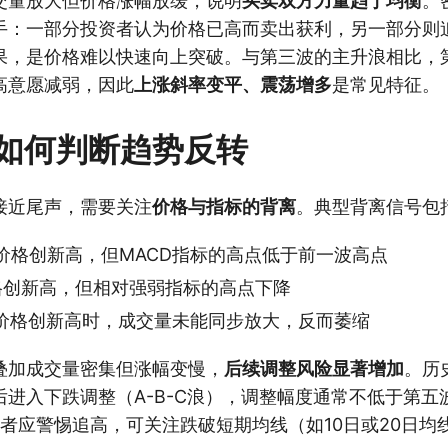
交量放大但价格涨幅放缓，说明
买卖双方力量趋于均衡
。
手：一部分投资者认为价格已高而卖出获利，另一部分则
果，是价格难以快速向上突破。与第三波的主升浪相比，
高意愿减弱，因此
上涨斜率变平、震荡增多
是常见特征。
如何判断趋势反转
接近尾声，需要关注
价格与指标的背离
。典型背离信号包
价格创新高，但MACD指标的高点低于前一波高点
格创新高，但相对强弱指标的高点下降
价格创新高时，成交量未能同步放大，反而萎缩
叠加成交量密集但涨幅变慢，
后续调整风险显著增加
。历
后进入下跌调整（A-B-C浪），调整幅度通常不低于第五
投资者应警惕追高，可关注跌破短期均线（如10日或20日