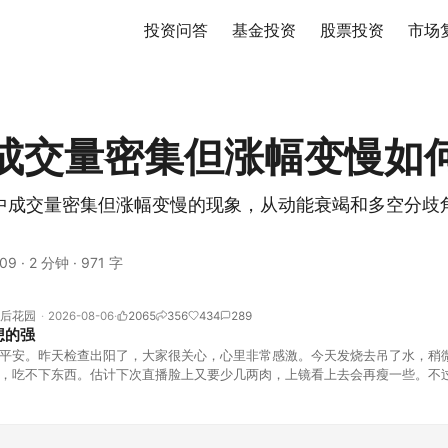
投资问答
基金投资
股票投资
市场
成交量密集但涨幅变慢如
中成交量密集但涨幅变慢的现象，从动能衰竭和多空分歧
09
·
2 分钟
·
971 字
后花园
2026-08-06
2065
356
434
289
想的强
平安。昨天检查出阳了，大家很关心，心里非常感激。今天发烧去吊了水，稍
，吃不下东西。估计下次直播脸上又要少几两肉，上镜看上去会再瘦一些。不
的，没太让人操心。成交额稳稳踩在2.5万亿以上，涨跌比虽然只有2789比25
但细看下来，跌幅超过3%的只有不到