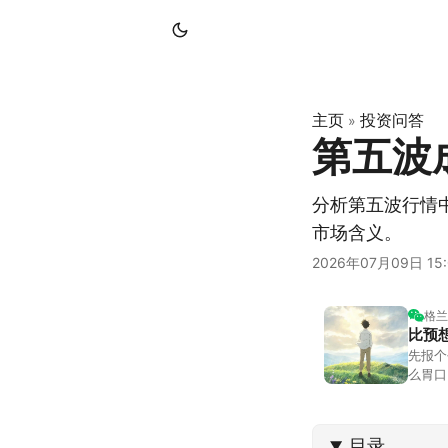
主页
投资问答
»
第五波
分析第五波行情
市场含义。
2026年07月09日 15:
格兰
比预
先报个
么胃口
照顾我
不大，
目录