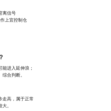
背离信号
操作上宜控制仓
？
可能进入延伸浪；
）综合判断。
步走高，属于正常
较大。