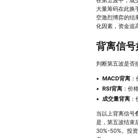
在第五波中，成
大量筹码在此换
空激烈博弈的结
化因素，资金追
背离信号
判断第五波是否
MACD背离
：
RSI背离
：价
成交量背离
：
当以上背离信号
是，第五波结束
30%-50%。