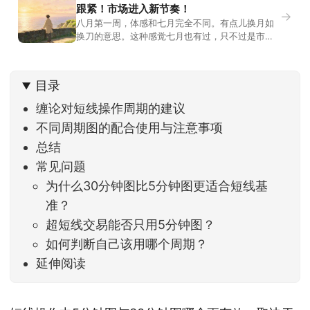
跟紧！市场进入新节奏！
→
八月第一周，体感和七月完全不同。有点儿换月如
换刀的意思。这种感觉七月也有过，只不过是市场
开始往下走。当时最难受的是什么？很多前期最强
的科技方向连续杀估值、杀情绪，跌幅放在整个A股
历史都排得上号。很多同学人被折磨到根本没有打
目录
开账户的勇气。8月伊始，在这立秋的节气反倒让大
家感受到了春天般的暖风。指数涨了百点，交易额
缠论对短线操作周期的建议
回暖到2
不同周期图的配合使用与注意事项
总结
常见问题
为什么30分钟图比5分钟图更适合短线基
准？
超短线交易能否只用5分钟图？
如何判断自己该用哪个周期？
延伸阅读