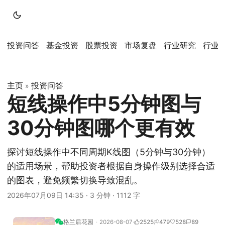
投资问答
基金投资
股票投资
市场复盘
行业研究
行业
主页
投资问答
»
短线操作中5分钟图与
30分钟图哪个更有效
探讨短线操作中不同周期K线图（5分钟与30分钟）
的适用场景，帮助投资者根据自身操作级别选择合适
的图表，避免频繁切换导致混乱。
2026年07月09日 14:35
·
3 分钟
·
1112 字
格兰后花园
2026-08-07
2525
479
528
89