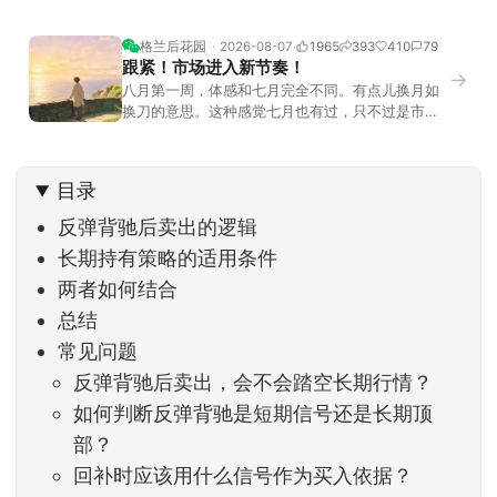
格兰后花园
2026-08-07
1965
393
410
79
跟紧！市场进入新节奏！
→
八月第一周，体感和七月完全不同。有点儿换月如
换刀的意思。这种感觉七月也有过，只不过是市场
开始往下走。当时最难受的是什么？很多前期最强
的科技方向连续杀估值、杀情绪，跌幅放在整个A股
历史都排得上号。很多同学人被折磨到根本没有打
目录
开账户的勇气。8月伊始，在这立秋的节气反倒让大
家感受到了春天般的暖风。指数涨了百点，交易额
反弹背驰后卖出的逻辑
回暖到2
长期持有策略的适用条件
两者如何结合
总结
常见问题
反弹背驰后卖出，会不会踏空长期行情？
如何判断反弹背驰是短期信号还是长期顶
部？
回补时应该用什么信号作为买入依据？