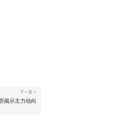
下一页 »
否揭示主力动向