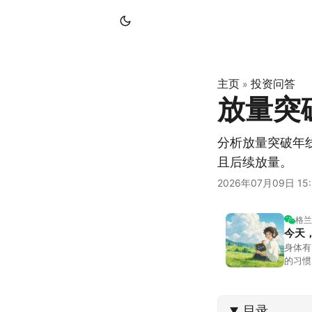
主页
投资问答
»
放量突
分析放量突破年
且后续放量。
2026年07月09日 15:
格兰
今天
身体有
的习惯
答。留
可以给
目录