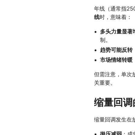
年线（通常指25
线
时，意味着：
多头力量显著
制。
趋势可能反转
市场情绪转暖
但需注意，单次
关重要。
缩量回调
缩量回调发生在
抛压减弱
：成