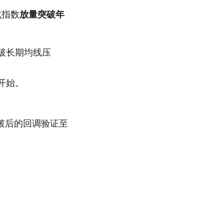
或指数
放量突破年
破长期均线压
开始。
破后的回调验证至