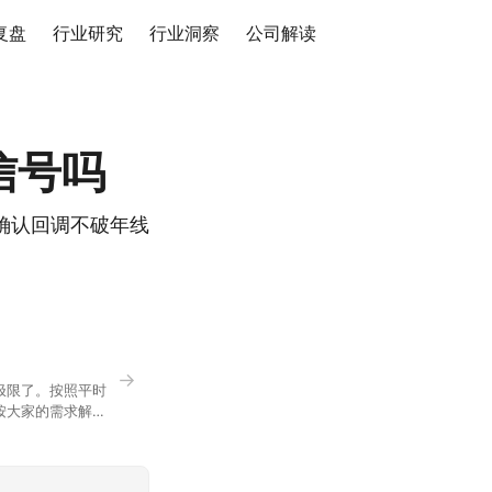
复盘
行业研究
行业洞察
公司解读
信号吗
确认回调不破年线
→
极限了。按照平时
按大家的需求解
正好是你想问的，