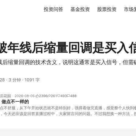
投资问答
基金投资
股票投资
市场
破年线后缩量回调是买入
线后缩量回调的技术含义，说明这通常是买入信号，但需
28
·
3 分钟
·
1091 字
后花园
2026-08-05
2396
261
493
488
，做点不一样的
点不舒服，从下午开始状态就不是特别好，强撑着做完直播，感觉整个人快到
，今天还应该是回答直播过程中，大家留言问的问题。不过我想换一种方法，
言区照常开放，有什么关于市场今的问题，可以直接留言。如果别人问的问题
他点个赞。晚些时候，我会按点赞数量挑选5个比较