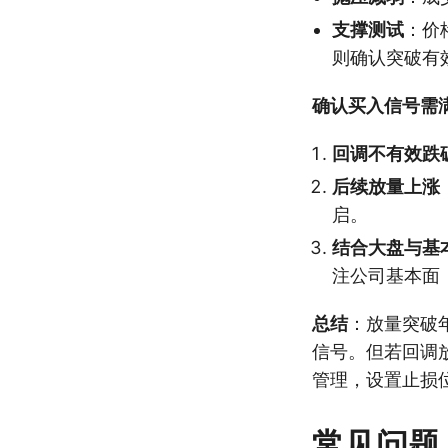
支撑测试
：价
则确认突破有
确认买入信号需
回调不有效跌
后续放量上涨
启。
结合大盘与基
注公司基本面
总结
：放量突破
信号。但若回调
管理，设置止损位
常见问题