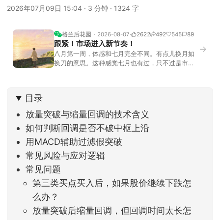
2026年07月09日 15:04
·
3 分钟
·
1324 字
格兰后花园
2026-08-07
2622
492
545
89
跟紧！市场进入新节奏！
→
八月第一周，体感和七月完全不同。有点儿换月如
换刀的意思。这种感觉七月也有过，只不过是市场
开始往下走。当时最难受的是什么？很多前期最强
的科技方向连续杀估值、杀情绪，跌幅放在整个A股
历史都排得上号。很多同学人被折磨到根本没有打
目录
开账户的勇气。8月伊始，在这立秋的节气反倒让大
家感受到了春天般的暖风。指数涨了百点，交易额
放量突破与缩量回调的技术含义
回暖到2
如何判断回调是否不破中枢上沿
用MACD辅助过滤假突破
常见风险与应对逻辑
常见问题
第三类买点买入后，如果股价继续下跌怎
么办？
放量突破后缩量回调，但回调时间太长怎