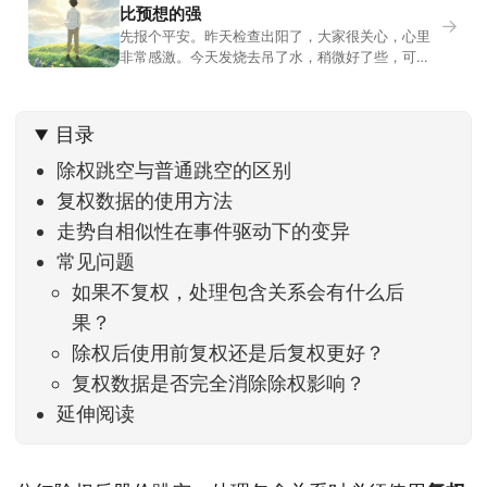
比预想的强
→
先报个平安。昨天检查出阳了，大家很关心，心里
非常感激。今天发烧去吊了水，稍微好了些，可没
什么胃口，吃不下东西。估计下次直播脸上又要少
几两肉，上镜看上去会再瘦一些。不过今天市场倒
是蛮照顾我的，没太让人操心。成交额稳稳踩在2.5
目录
万亿以上，涨跌比虽然只有2789比2590，乍看上
去相差不大，但细看下来，跌幅超过3%的只有不到
除权跳空与普通跳空的区别
复权数据的使用方法
走势自相似性在事件驱动下的变异
常见问题
如果不复权，处理包含关系会有什么后
果？
除权后使用前复权还是后复权更好？
复权数据是否完全消除除权影响？
延伸阅读