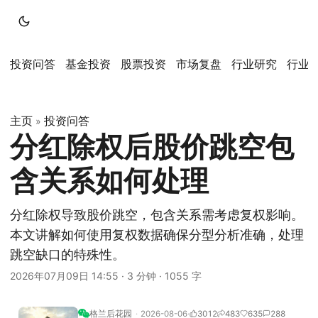
投资问答
基金投资
股票投资
市场复盘
行业研究
行业
主页
投资问答
»
分红除权后股价跳空包
含关系如何处理
分红除权导致股价跳空，包含关系需考虑复权影响。
本文讲解如何使用复权数据确保分型分析准确，处理
跳空缺口的特殊性。
2026年07月09日 14:55
·
3 分钟
·
1055 字
格兰后花园
2026-08-06
3012
483
635
288