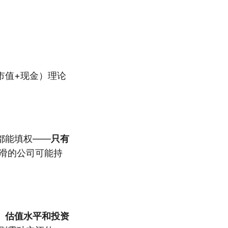
市值+现金）理论
都能填权——
只有
滑的公司可能持
、估值水平和投资