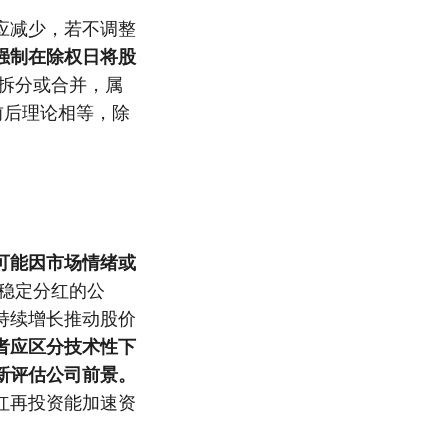
应减少，若不调整
强制在除权日将股
拆分或合并，属
前后理论相等，除
可能因市场情绪或
稳定分红的公
持续增长推动股价
者应区分技术性下
新评估公司前景。
红再投资能加速资