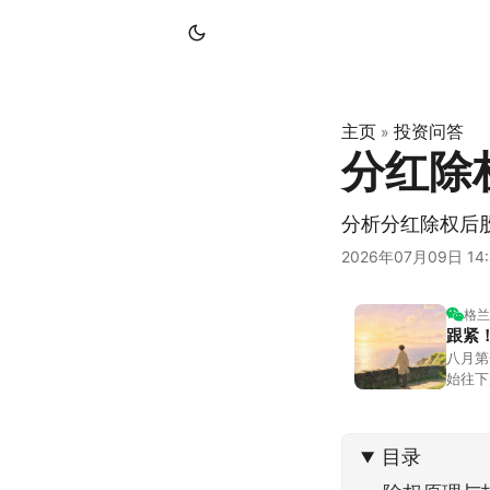
主页
投资问答
»
分红除
分析分红除权后
2026年07月09日 14:
格兰
跟紧
八月第
始往下
都排得
到了春
目录