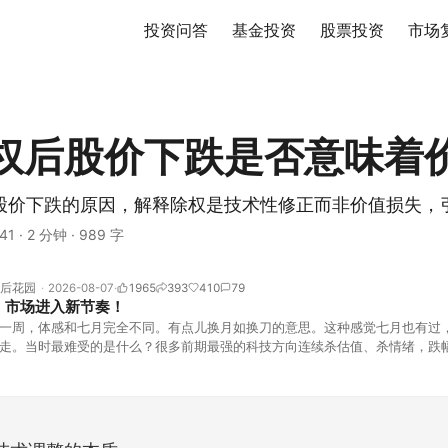
投资问答
基金投资
股票投资
市场
权后股价下跌是否意味着
股价下跌的原因，解释除权是技术性修正而非价值损失，
41
·
2 分钟
·
989 字
后花园
2026-08-07
1965
393
410
79
！市场进入新节奏！
一周，体感和七月完全不同。有点儿换月如换刀的意思。这种感觉七月也有过
走。当时最难受的是什么？很多前期最强的科技方向连续杀估值、杀情绪，跌
上号。很多同学人被折磨到根本没有打开账户的勇气。8月伊始，在这立秋的
天般的暖风。指数涨了百点，交易额回暖到2