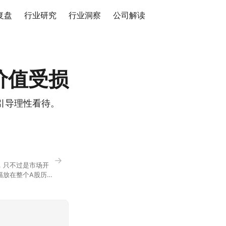
复盘
行业研究
行业洞察
公司解读
价值受损
引导理性看待。
→
，只不过是市场开
幅放在整个A股历史
节气反倒让大家感受