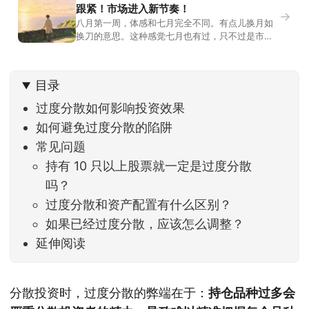
跟紧！市场进入新节奏！
→
八月第一周，体感和七月完全不同。有点儿换月如
换刀的意思。这种感觉七月也有过，只不过是市场
开始往下走。当时最难受的是什么？很多前期最强
的科技方向连续杀估值、杀情绪，跌幅放在整个A股
历史都排得上号。很多同学人被折磨到根本没有打
目录
开账户的勇气。8月伊始，在这立秋的节气反倒让大
家感受到了春天般的暖风。指数涨了百点，交易额
过度分散如何影响投资效果
回暖到2
如何避免过度分散的陷阱
常见问题
持有 10 只以上股票就一定是过度分散
吗？
过度分散和资产配置有什么区别？
如果已经过度分散，应该怎么调整？
延伸阅读
分散投资时，过度分散的弊端在于：
持仓品种过多会