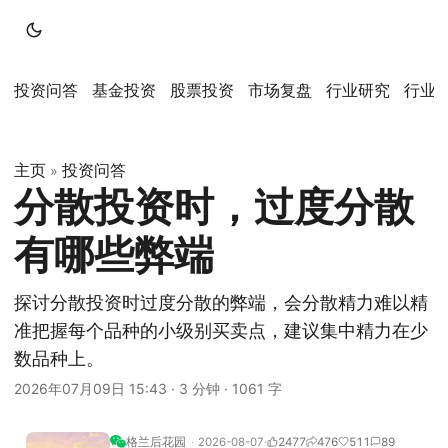
投资问答
基金投资
股票投资
市场复盘
行业研究
行业
主页
投资问答
»
分散投资时，过度分散
有哪些弊端
探讨分散投资时过度分散的弊端，会分散精力难以精
准把握每个品种的小级别买卖点，建议集中精力在少
数品种上。
2026年07月09日 15:43
·
3 分钟
·
1061 字
格兰后花园
2026-08-07
2477
476
511
89