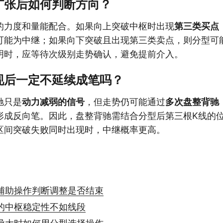
扩张后如何判断方向？
的力度和量能配合。如果向上突破中枢时出现
第三类买点
可能为中继；如果向下突破且出现第三类卖点，则分型可
明时，应等待次级别走势确认，避免提前介入。
现后一定不延续成笔吗？
驰只是
动力减弱的信号
，但走势仍可能通过
多次盘整背驰
形成反向笔。因此，盘整背驰需结合分型后第三根K线的
区间突破失败同时出现时，中继概率更高。
辅助操作判断调整是否结束
的中枢稳定性不如线段