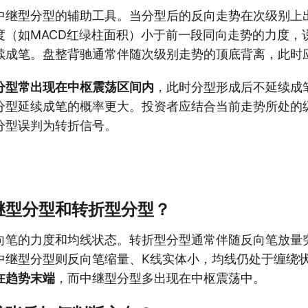
中继型分型的辅助工具。当分型后的反向走势在次级别上
度（如MACD红绿柱面积）小于前一段同向走势的力度，
续成笔。盘整背驰通常伴随次级别走势的顶底背离，此时
分型常出现在中枢震荡区间内
，此时分型形成后不延续成
分型延续成笔的概率更大。投资者应结合当前走势所处的
分型误判为转折信号。
继型分型和转折型分型？
向笔的力度和均线状态。转折型分型通常伴随反向笔放量
中继型分型则反向笔缩量、K线实体小，均线仍处于缠绕
在趋势末端
，而中继型分型多出现在中枢震荡中。