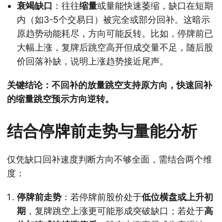
衰竭缺口
：往往
缩量
或量能快速萎缩，缺口在短期
内（如3-5个交易日）被完全或部分回补。这暗示
原趋势动能耗尽，方向可能反转。比如，停牌前已
大幅上涨，复牌后跳空高开但成交量不足，随后股
价回落补缺，说明上涨趋势接近尾声。
关键结论：不回补的放量跳空支持原方向，快速回补
的缩量跳空预示方向逆转。
结合停牌前走势与量能分析
仅凭缺口回补速度判断方向不够全面，需结合两个维
度：
停牌前走势
：若停牌前股价处于
低位横盘或上升初
期
，复牌跳空上涨更可能形成突破缺口；若处于
高