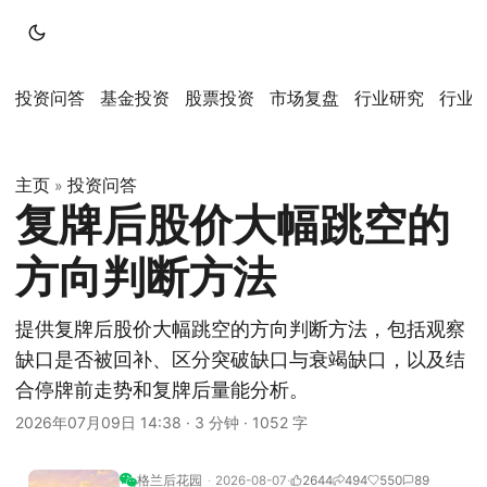
投资问答
基金投资
股票投资
市场复盘
行业研究
行业
主页
投资问答
»
复牌后股价大幅跳空的
方向判断方法
提供复牌后股价大幅跳空的方向判断方法，包括观察
缺口是否被回补、区分突破缺口与衰竭缺口，以及结
合停牌前走势和复牌后量能分析。
2026年07月09日 14:38
·
3 分钟
·
1052 字
格兰后花园
2026-08-07
2644
494
550
89