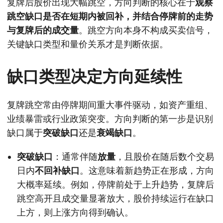
复牌后股价出现大幅跳空，方向判断的核心在于
观察
跳空缺口是否在短期内被回补，并结合停牌前的走势
与复牌后的成交量
。跳空方向本身不构成买卖信号，
关键缺口类型和量价关系才是判断依据。
缺口类型决定方向延续性
复牌跳空常由停牌期间重大事件驱动，如资产重组、
业绩暴雷或行业政策突变。方向判断的第一步是识别
缺口属于
突破缺口
还是
衰竭缺口
。
突破缺口
：通常伴随
放量
，且股价在随后数个交易
日内
不回补缺口
。这意味着新趋势正在形成，方向
大概率延续。例如，停牌前处于上升趋势，复牌后
跳空高开且成交量显著放大，股价持续运行在缺口
上方，则上涨方向得到确认。