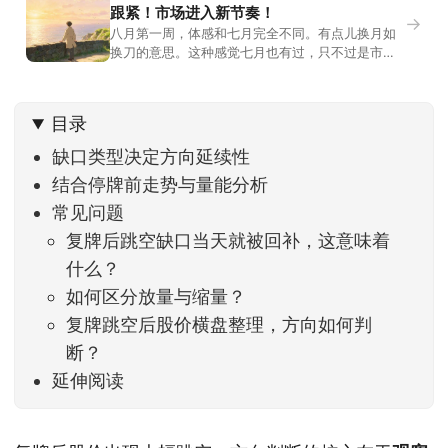
跟紧！市场进入新节奏！
→
八月第一周，体感和七月完全不同。有点儿换月如
换刀的意思。这种感觉七月也有过，只不过是市场
开始往下走。当时最难受的是什么？很多前期最强
的科技方向连续杀估值、杀情绪，跌幅放在整个A股
历史都排得上号。很多同学人被折磨到根本没有打
目录
开账户的勇气。8月伊始，在这立秋的节气反倒让大
家感受到了春天般的暖风。指数涨了百点，交易额
缺口类型决定方向延续性
回暖到2
结合停牌前走势与量能分析
常见问题
复牌后跳空缺口当天就被回补，这意味着
什么？
如何区分放量与缩量？
复牌跳空后股价横盘整理，方向如何判
断？
延伸阅读