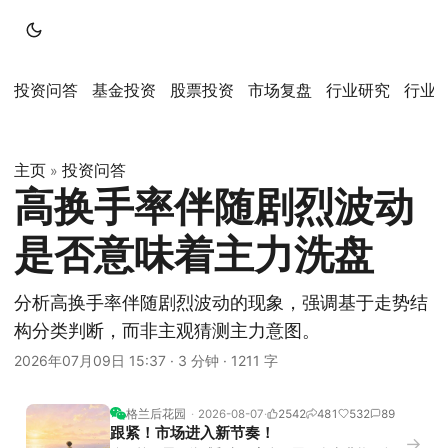
投资问答
基金投资
股票投资
市场复盘
行业研究
行业
主页
投资问答
»
高换手率伴随剧烈波动
是否意味着主力洗盘
分析高换手率伴随剧烈波动的现象，强调基于走势结
构分类判断，而非主观猜测主力意图。
2026年07月09日 15:37
·
3 分钟
·
1211 字
格兰后花园
2026-08-07
2542
481
532
89
跟紧！市场进入新节奏！
→