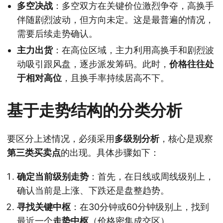
多空决战
：多空双方在关键价位激烈争夺，高换手
伴随剧烈波动，但方向未定。这是最普遍的情况，
需要后续走势确认。
主力出货
：在高位区域，主力利用高换手和剧烈波
动吸引跟风盘，逐步派发筹码。此时，
价格往往处
于相对高位
，且换手率持续居高不下。
基于走势结构的分类分析
要区分上述情况，必须采用
多级别分析
，核心是观察
第三类买卖点
的出现。具体步骤如下：
确定当前级别走势
：首先，在日线或周线级别上，
确认当前是上涨、下跌还是盘整趋势。
寻找关键中枢
：在30分钟或60分钟级别上，找到
最近一个
走势中枢
（价格密集成交区）。