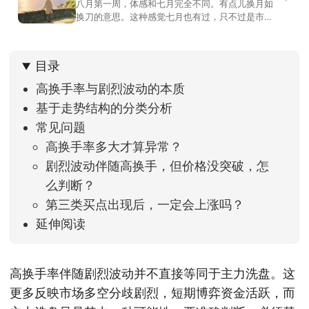
八月第一周，体感和七月完全不同。有点儿换月如
换刀的意思。这种感觉七月也有过，只不过是市场
开始往下走。当时最难受的是什么？很多前期最强
的科技方向连续杀估值、杀情绪，跌幅放在整个A股
历史都排得上号。很多同学人被折磨到根本没有打
目录
开账户的勇气。8月伊始，在这立秋的节气反倒让大
家感受到了春天般的暖风。指数涨了百点，交易额
高换手率与剧烈波动的本质
回暖到2
基于走势结构的分类分析
常见问题
高换手率多大才算异常？
剧烈波动伴随高换手，但价格没突破，怎
么判断？
第三类买点出现后，一定会上涨吗？
延伸阅读
高换手率伴随剧烈波动并不直接等同于主力洗盘。这
更多反映市场多空分歧剧烈，短期博弈资金活跃，而