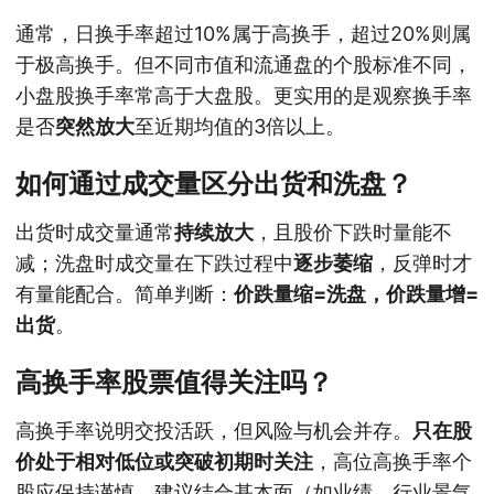
通常，日换手率超过10%属于高换手，超过20%则属
于极高换手。但不同市值和流通盘的个股标准不同，
小盘股换手率常高于大盘股。更实用的是观察换手率
是否
突然放大
至近期均值的3倍以上。
如何通过成交量区分出货和洗盘？
出货时成交量通常
持续放大
，且股价下跌时量能不
减；洗盘时成交量在下跌过程中
逐步萎缩
，反弹时才
有量能配合。简单判断：
价跌量缩=洗盘，价跌量增=
出货
。
高换手率股票值得关注吗？
高换手率说明交投活跃，但风险与机会并存。
只在股
价处于相对低位或突破初期时关注
，高位高换手率个
股应保持谨慎。建议结合基本面（如业绩、行业景气