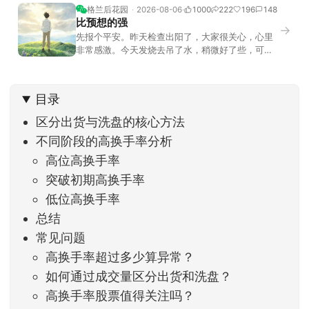
格兰后花园
2026-08-06
1000
222
196
148
比预想的强
→
先报个平安。昨天检查出阳了，大家很关心，心里
非常感激。今天发烧去吊了水，稍微好了些，可没
什么胃口，吃不下东西。估计下次直播脸上又要少
几两肉，上镜看上去会再瘦一些。不过今天市场倒
是蛮照顾我的，没太让人操心。成交额稳稳踩在2.5
目录
万亿以上，涨跌比虽然只有2789比2590，乍看上
去相差不大，但细看下来，跌幅超过3%的只有不到
区分出货与洗盘的核心方法
不同阶段的高换手率分析
高位高换手率
突破初期高换手率
低位高换手率
总结
常见问题
高换手率超过多少算异常？
如何通过成交量区分出货和洗盘？
高换手率股票值得关注吗？