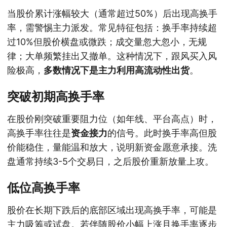
当股价累计涨幅较大（通常超过50%）后出现高换手
率，需警惕主力派发。常见特征包括：换手率持续超
过10%但股价横盘或微跌；成交量忽大忽小，无规
律；大单频繁挂出又撤单。这种情况下，跟风买入风
险极高，
多数情况下是主力利用高流动性出货
。
突破初期高换手率
在股价刚突破重要阻力位（如年线、平台高点）时，
高换手率往往是
资金接力
的信号。此时换手率高但股
价能稳住，量能温和放大，说明新资金愿意承接。洗
盘通常持续3-5个交易日，之后股价重新放量上攻。
低位高换手率
股价在长期下跌后的底部区域出现高换手率，可能是
主力吸筹或试盘。若伴随股价小幅上涨且换手率逐步