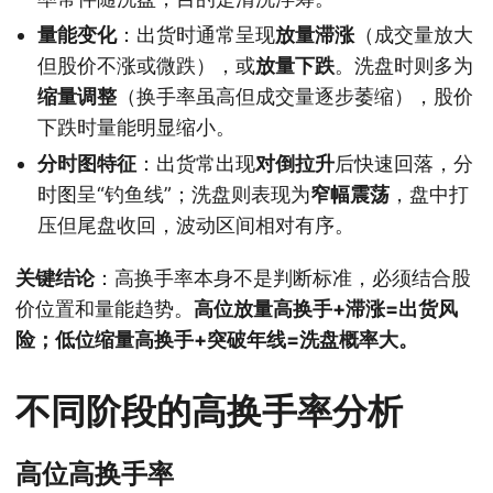
量能变化
：出货时通常呈现
放量滞涨
（成交量放大
但股价不涨或微跌），或
放量下跌
。洗盘时则多为
缩量调整
（换手率虽高但成交量逐步萎缩），股价
下跌时量能明显缩小。
分时图特征
：出货常出现
对倒拉升
后快速回落，分
时图呈“钓鱼线”；洗盘则表现为
窄幅震荡
，盘中打
压但尾盘收回，波动区间相对有序。
关键结论
：高换手率本身不是判断标准，必须结合股
价位置和量能趋势。
高位放量高换手+滞涨=出货风
险；低位缩量高换手+突破年线=洗盘概率大。
不同阶段的高换手率分析
高位高换手率