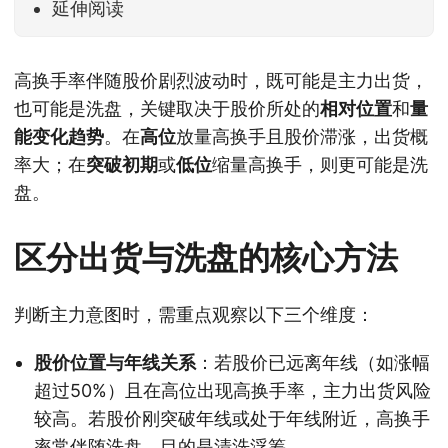
延伸阅读
高换手率伴随股价剧烈波动时，既可能是主力出货，
也可能是洗盘，关键取决于股价所处的
相对位置
和
量
能变化趋势
。在
高位
放量高换手且股价滞涨，出货概
率大；在
突破初期
或
低位
缩量高换手，则更可能是洗
盘。
区分出货与洗盘的核心方法
判断主力意图时，需重点观察以下三个维度：
股价位置与年线关系
：若股价已远离年线（如涨幅
超过50%）且在高位出现高换手率，主力出货风险
较高。若股价刚突破年线或处于年线附近，高换手
率常伴随洗盘，目的是清洗浮筹。