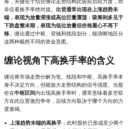
筹，关键在于结合缠论走势结构比较前后段力度，而
非仅看换手率绝对值。
出货通常出现在上涨趋势末
端，表现为放量滞涨或高位巨量震荡
；
吸筹则多见于
下跌盘整末期，表现为低位放量但价格重心不再下
移
。缠论通过中枢、背驰和线段划分，能清晰地区分
这两种截然不同的资金意图。
缠论视角下高换手率的含义
缠论将市场走势分解为笔、线段和中枢。高换手率本
身不决定方向，但能放大走势结构的信号强度。当股
价在
中枢区间
内出现高换手率时，通常意味着多空双
方在此位置激烈争夺，后续方向取决于哪个方向的力
度衰竭。
上涨趋势末端的高换手
：此时股价已形成至少两个