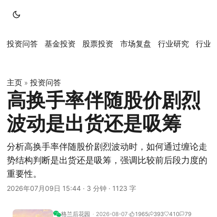
投资问答
基金投资
股票投资
市场复盘
行业研究
行业
主页
投资问答
»
高换手率伴随股价剧烈
波动是出货还是吸筹
分析高换手率伴随股价剧烈波动时，如何通过缠论走
势结构判断是出货还是吸筹，强调比较前后段力度的
重要性。
2026年07月09日 15:44
·
3 分钟
·
1123 字
格兰后花园
2026-08-07
1965
393
410
79