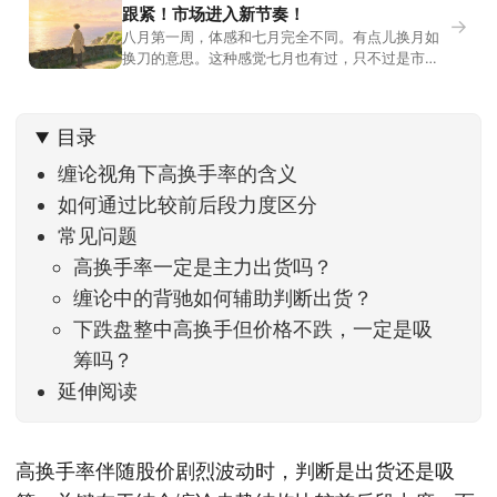
跟紧！市场进入新节奏！
→
八月第一周，体感和七月完全不同。有点儿换月如
换刀的意思。这种感觉七月也有过，只不过是市场
开始往下走。当时最难受的是什么？很多前期最强
的科技方向连续杀估值、杀情绪，跌幅放在整个A股
历史都排得上号。很多同学人被折磨到根本没有打
目录
开账户的勇气。8月伊始，在这立秋的节气反倒让大
家感受到了春天般的暖风。指数涨了百点，交易额
缠论视角下高换手率的含义
回暖到2
如何通过比较前后段力度区分
常见问题
高换手率一定是主力出货吗？
缠论中的背驰如何辅助判断出货？
下跌盘整中高换手但价格不跌，一定是吸
筹吗？
延伸阅读
高换手率伴随股价剧烈波动时，判断是出货还是吸