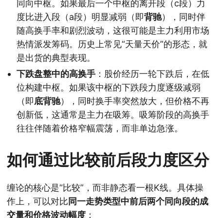
同向中枢。如果最后一个中枢的离开段（c段）力
度比进入段（a段）明显减弱（即
背驰
），同时伴
随高换手率和剧烈波动，这很可能是主力利用市场
热情派发筹码。历史上常见“天量天价”的形态，就
是出货的典型表现。
下跌盘整中的高换手
：股价经历一轮下跌后，在低
位构建中枢。如果该中枢的下跌段力度逐级减弱
（即
底背驰
），同时换手率突然放大，但价格不再
创新低，这通常是主力在吸筹。吸筹阶段的高换手
往往伴随着价格窄幅震荡，而非单边急涨。
如何通过比较前后段力度区分
缠论的核心是“比较”，而非静态看一根K线。具体操
作上，可以对比
同一走势类型中前后两个同向段的成
交量和价格波动幅度
：