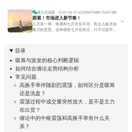
格兰后花园
2026-08-07
2590
486
542
89
跟紧！市场进入新节奏！
→
八月第一周，体感和七月完全不同。有点儿换月如
换刀的意思。这种感觉七月也有过，只不过是市场
开始往下走。当时最难受的是什么？很多前期最强
的科技方向连续杀估值、杀情绪，跌幅放在整个A股
历史都排得上号。很多同学人被折磨到根本没有打
目录
开账户的勇气。8月伊始，在这立秋的节气反倒让大
家感受到了春天般的暖风。指数涨了百点，交易额
吸筹与派发的核心判断逻辑
回暖到2
如何结合缠论走势结构分析
常见问题
高换手率伴随剧烈震荡，如何区分是吸筹
还是洗盘？
震荡过程中成交量突然放大，是不是主力
在出货？
缠论中的中枢震荡和高换手率有什么关
系？