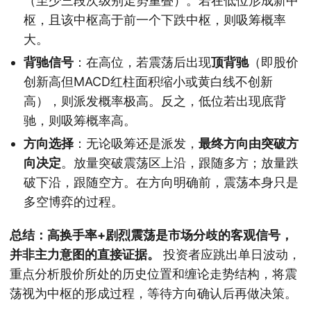
（至少三段次级别走势重叠）。若在低位形成新中
枢，且该中枢高于前一个下跌中枢，则吸筹概率
大。
背驰信号
：在高位，若震荡后出现
顶背驰
（即股价
创新高但MACD红柱面积缩小或黄白线不创新
高），则派发概率极高。反之，低位若出现底背
驰，则吸筹概率高。
方向选择
：无论吸筹还是派发，
最终方向由突破方
向决定
。放量突破震荡区上沿，跟随多方；放量跌
破下沿，跟随空方。在方向明确前，震荡本身只是
多空博弈的过程。
总结：高换手率+剧烈震荡是市场分歧的客观信号，
并非主力意图的直接证据。
投资者应跳出单日波动，
重点分析股价所处的历史位置和缠论走势结构，将震
荡视为中枢的形成过程，等待方向确认后再做决策。