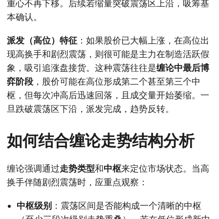
重心不再下移。后续若缩量突破震荡区上沿，吸筹基
本确认。
派发（高位）特征
：如果股价已大幅上涨，在高位出
现高换手和剧烈震荡，则很可能是主力在制造活跃假
象，吸引追涨盘接货。这种震荡往往是
缠论中最后博
弈阶段
，股价可能在高位形成第二个甚至第三个中
枢，但每次冲高后迅速回落，且成交量开始萎缩。一
旦跌破震荡区下沿，派发完成，趋势反转。
如何结合缠论走势结构分析
缠论强调通过
走势类型
和
中枢
来定位市场状态。当高
换手伴随剧烈震荡时，应重点观察：
中枢级别
：震荡区间是否能构成一个清晰的中枢