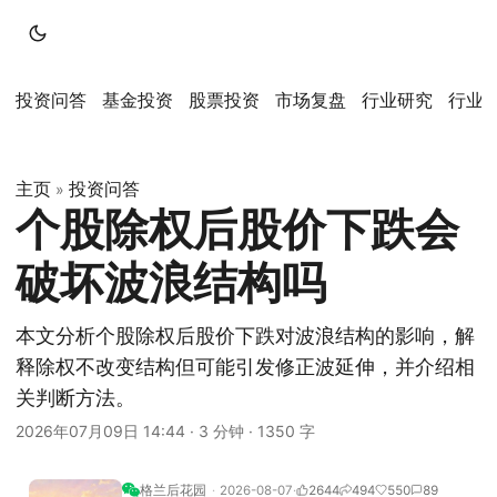
投资问答
基金投资
股票投资
市场复盘
行业研究
行业
主页
投资问答
»
个股除权后股价下跌会
破坏波浪结构吗
本文分析个股除权后股价下跌对波浪结构的影响，解
释除权不改变结构但可能引发修正波延伸，并介绍相
关判断方法。
2026年07月09日 14:44
·
3 分钟
·
1350 字
格兰后花园
2026-08-07
2644
494
550
89