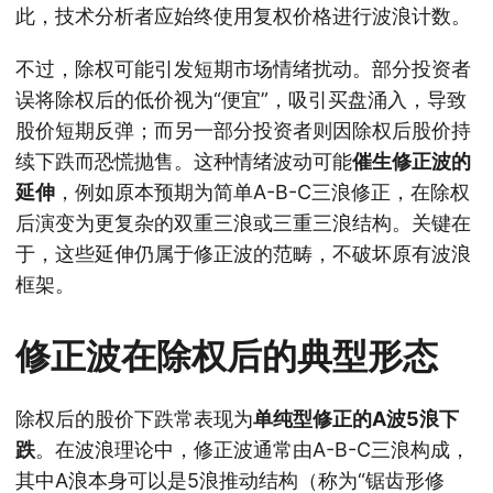
此，技术分析者应始终使用复权价格进行波浪计数。
不过，除权可能引发短期市场情绪扰动。部分投资者
误将除权后的低价视为“便宜”，吸引买盘涌入，导致
股价短期反弹；而另一部分投资者则因除权后股价持
续下跌而恐慌抛售。这种情绪波动可能
催生修正波的
延伸
，例如原本预期为简单A-B-C三浪修正，在除权
后演变为更复杂的双重三浪或三重三浪结构。关键在
于，这些延伸仍属于修正波的范畴，不破坏原有波浪
框架。
修正波在除权后的典型形态
除权后的股价下跌常表现为
单纯型修正的A波5浪下
跌
。在波浪理论中，修正波通常由A-B-C三浪构成，
其中A浪本身可以是5浪推动结构（称为“锯齿形修