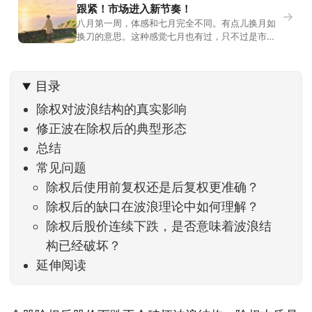
跟紧！市场进入新节奏！
→
八月第一周，体感和七月完全不同。有点儿换月如
换刀的意思。这种感觉七月也有过，只不过是市场
开始往下走。当时最难受的是什么？很多前期最强
的科技方向连续杀估值、杀情绪，跌幅放在整个A股
历史都排得上号。很多同学人被折磨到根本没有打
目录
开账户的勇气。8月伊始，在这立秋的节气反倒让大
家感受到了春天般的暖风。指数涨了百点，交易额
除权对波浪结构的真实影响
回暖到2
修正波在除权后的典型形态
总结
常见问题
除权后使用前复权还是后复权更准确？
除权后的缺口在波浪理论中如何理解？
除权后股价连续下跌，是否意味着波浪结
构已经破坏？
延伸阅读