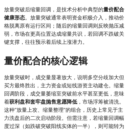
放量突破后缩量回调，是技术分析中典型的
量价配合
健康形态
。放量突破通常表明资金积极介入，推动价
格脱离原有运行区间；随后的缩量回调则反映抛压减
弱，市场在更高位置达成缩量共识，若回调不跌破关
键支撑，往往预示着后续上涨潜力。
量价配合的核心逻辑
放量突破时，成交量显著放大，说明多空分歧加大但
买方最终胜出，主力资金或短线游资主动建仓。缩量
回调阶段，成交量萎缩至突破前水平甚至更低，意味
着
获利盘和套牢盘抛售意愿降低
，市场浮筹被清洗。
这种“放量上攻、缩量整理”的组合，历史上常见于主
力洗盘后的二次启动阶段。但需注意，若缩量回调幅
度过深（如跌破突破阳线实体的一半），则可能转为