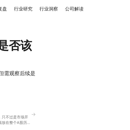
复盘
行业研究
行业洞察
公司解读
是否该
但需观察后续是
→
，只不过是市场开
幅放在整个A股历史
节气反倒让大家感受