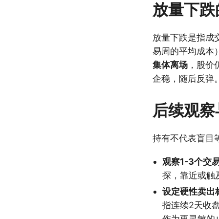
放量下跌
放量下跌是指成
易周的平均成本
集体离场
，股价
企稳，随后反弹
后续观察
持有不代表盲目
观察1-3个交
探，靠近或触
设定硬性卖出
指连续2天收
作为更灵敏的