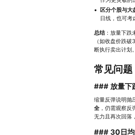
区分个股与大
日线，也可考
总结
：放量下跌
（如收盘价跌破
断执行卖出计划
常见问题
### 放量
缩量反弹说明抛
全
，仍需观察反
无力且再次回落
### 30