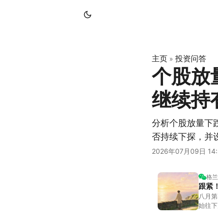
主页
投资问答
»
个股放
继续持
分析个股放量下
否持续下探，并
2026年07月09日 14:
格兰
跟紧
八月第
始往下
都排得