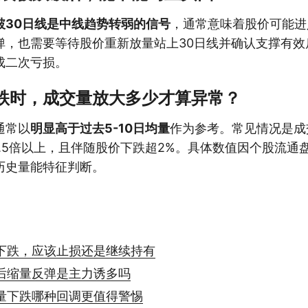
破30日线是中线趋势转弱的信号
，通常意味着股价可能进
弹，也需要等待股价重新放量站上30日线并确认支撑有效
成二次亏损。
下跌时，成交量放大多少才算异常？
通常以
明显高于过去5-10日均量
作为参考。常见情况是成
1.5倍以上，且伴随股价下跌超2%。具体数值因个股流通
历史量能特征判断。
下跌，应该止损还是继续持有
后缩量反弹是主力诱多吗
量下跌哪种回调更值得警惕