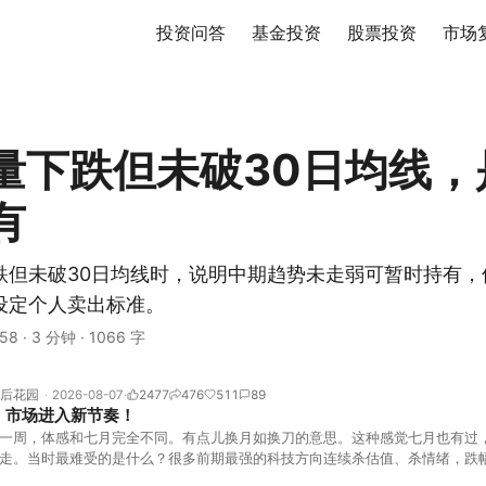
投资问答
基金投资
股票投资
市场
量下跌但未破30日均线，
有
跌但未破30日均线时，说明中期趋势未走弱可暂时持有，
设定个人卖出标准。
58
·
3 分钟
·
1066 字
后花园
2026-08-07
2477
476
511
89
！市场进入新节奏！
一周，体感和七月完全不同。有点儿换月如换刀的意思。这种感觉七月也有过
走。当时最难受的是什么？很多前期最强的科技方向连续杀估值、杀情绪，跌
上号。很多同学人被折磨到根本没有打开账户的勇气。8月伊始，在这立秋的