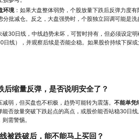
盘环境
：如果大盘整体弱势，个股放量下跌后反弹力度有
虑分批减仓。反之，大盘强势时，个股独立回调可能是洗
未破30日线，中线趋势未坏，可暂时持有，但必须设定明
30日线），并观察后续是否能企稳。如果股价持续下探或
。
下跌后缩量反弹，是否说明安全了？
压减弱，但买盘也不积极，趋势可能转为震荡。
不能单凭
弹能否放量突破下跌起点的高点，或股价能否站稳30日线
，则需警惕。
日均线被跌破后，能不能马上买回？