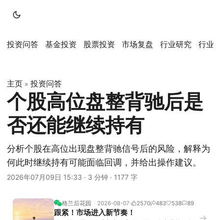
投资问答
基金投资
股票投资
市场复盘
行业研究
行业
主页
投资问答
»
个股高位盘整背驰后是
否还能继续持有
分析个股在高位出现盘整背驰信号后的风险，解释为
何此时继续持有可能面临回调，并给出操作建议。
2026年07月09日 15:33
·
3 分钟
·
1177 字
格兰后花园
2026-08-07
2570
483
538
89
跟紧！市场进入新节奏！
→