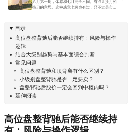
八月第一周，体感和七月完全不同。有点儿换月如
换刀的意思。这种感觉七月也有过，只不过是市场
开始往下走。当时最难受的是什么？很多前期最强
的科技方向连续杀估值、杀情绪，跌幅放在整个A股
历史都排得上号。很多同学人被折磨到根本没有打
目录
开账户的勇气。8月伊始，在这立秋的节气反倒让大
家感受到了春天般的暖风。指数涨了百点，交易额
高位盘整背驰后能否继续持有：风险与操作
回暖到2
逻辑
结合大级别趋势与基本面综合判断
常见问题
高位盘整背驰和顶背离有什么区别？
小级别盘整背驰是否一定要卖？
盘整背驰后股价一定会回到中枢内吗？
延伸阅读
高位盘整背驰后能否继续持
有：风险与操作逻辑