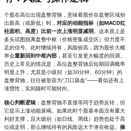
个股在高位出现盘整背驰，意味着股价在盘整区域创
出新高（或新低）时，
对应的动能指标（如MACD红
柱面积、高度）比前一次上涨明显减弱
。这本质上是
多头试图脱离盘整中枢（价格密集成交区）但力度不
足的信号。此时继续持有，风险较高，因为股价大概
率会
重新回到中枢内部
，甚至引发更大幅度的回调。
历史上常见的情况是，高位盘整背驰后短期回调概率
明显上升，尤其是小级别（如30分钟、60分钟）的
盘整背驰，往往被形容为“刀口舔血”——看似还有上
涨惯性，实则随时可能转向。
核心判断逻辑
：盘整背驰不直接等同于趋势反转，但
它提示上涨动能衰竭。如果此时个股基本面没有重大
利好支撑，且大级别（如日线、周线）趋势也处于高
位或走弱，那么继续持有的风险远大于潜在收益。
操