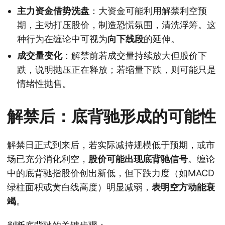
主力资金借势洗盘
：大资金可能利用解禁利空预
期，主动打压股价，制造恐慌氛围，清洗浮筹。这
种行为在缠论中可视为
向下线段
的延伸。
成交量变化
：解禁前若成交量持续放大但股价下
跌，说明抛压正在释放；若缩量下跌，则可能只是
情绪性抛售。
解禁后：底背驰形成的可能性
解禁日正式到来后，若实际减持规模低于预期，或市
场已充分消化利空，
股价可能出现底背驰信号
。缠论
中的底背驰指股价创出新低，但下跌力度（如MACD
绿柱面积或黄白线高度）明显减弱，
表明空方动能衰
竭
。