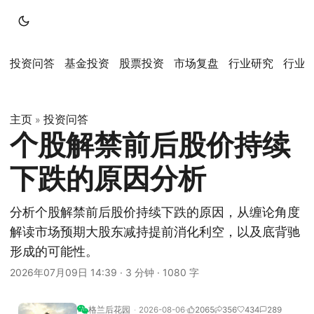
投资问答
基金投资
股票投资
市场复盘
行业研究
行业
主页
投资问答
»
个股解禁前后股价持续
下跌的原因分析
分析个股解禁前后股价持续下跌的原因，从缠论角度
解读市场预期大股东减持提前消化利空，以及底背驰
形成的可能性。
2026年07月09日 14:39
·
3 分钟
·
1080 字
格兰后花园
2026-08-06
2065
356
434
289