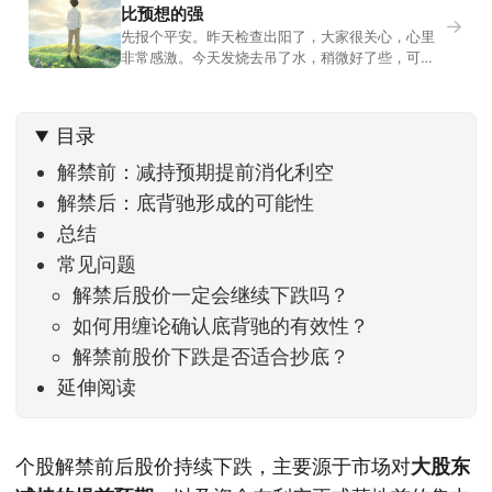
比预想的强
→
先报个平安。昨天检查出阳了，大家很关心，心里
非常感激。今天发烧去吊了水，稍微好了些，可没
什么胃口，吃不下东西。估计下次直播脸上又要少
几两肉，上镜看上去会再瘦一些。不过今天市场倒
是蛮照顾我的，没太让人操心。成交额稳稳踩在2.5
目录
万亿以上，涨跌比虽然只有2789比2590，乍看上
去相差不大，但细看下来，跌幅超过3%的只有不到
解禁前：减持预期提前消化利空
解禁后：底背驰形成的可能性
总结
常见问题
解禁后股价一定会继续下跌吗？
如何用缠论确认底背驰的有效性？
解禁前股价下跌是否适合抄底？
延伸阅读
个股解禁前后股价持续下跌，主要源于市场对
大股东