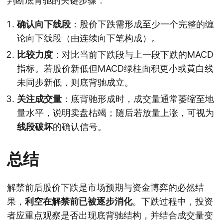
判断底背驰的关键步骤：
确认向下线段
：股价下跌需形成至少一个完整的缠
论向下线段（由连续向下笔构成）。
比较力度
：对比当前下跌段与上一段下跌的MACD
指标。若股价新低但MACD绿柱面积更小或黄白线
未同步新低，则底背驰成立。
关注成交量
：底背驰形成时，成交量通常萎缩至地
量水平，说明卖盘枯竭；随后若放量上涨，可视为
线段破坏
的确认信号。
总结
解禁前后股价下跌是市场预期与资金博弈的必然结
果，
利空在解禁前已被逐步消化
。下跌过程中，投资
者应重点观察是否出现底背驰结构，并结合成交量变