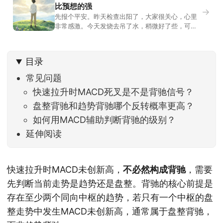
比预想的强
→
先报个平安。昨天检查出阳了，大家很关心，心里
非常感激。今天发烧去吊了水，稍微好了些，可没
什么胃口，吃不下东西。估计下次直播脸上又要少
几两肉，上镜看上去会再瘦一些。不过今天市场倒
是蛮照顾我的，没太让人操心。成交额稳稳踩在2.5
目录
万亿以上，涨跌比虽然只有2789比2590，乍看上
去相差不大，但细看下来，跌幅超过3%的只有不到
常见问题
快速拉升时MACD死叉是不是背驰信号？
盘整背驰和趋势背驰哪个反转概率更高？
如何用MACD辅助判断背驰的级别？
延伸阅读
快速拉升时MACD未创新高，
不必然构成背驰
，需要
先判断当前走势是趋势还是盘整。背驰的核心前提是
存在至少两个同向中枢的趋势，若只有一个中枢的盘
整走势中发生MACD未创新高，通常属于盘整背驰，