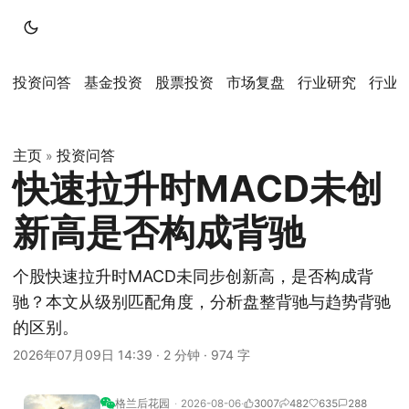
投资问答
基金投资
股票投资
市场复盘
行业研究
行业
主页
投资问答
»
快速拉升时MACD未创
新高是否构成背驰
个股快速拉升时MACD未同步创新高，是否构成背
驰？本文从级别匹配角度，分析盘整背驰与趋势背驰
的区别。
2026年07月09日 14:39
·
2 分钟
·
974 字
格兰后花园
2026-08-06
3007
482
635
288