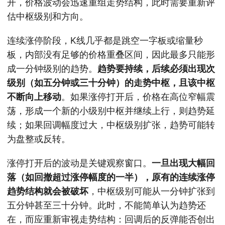
开，价格波动会迅速重组走势结构，此时需要重新评
估中枢级别和方向。
连续涨停阶段，K线几乎都是跳空一字板或缩量秒
板，内部没有足够的价格重叠区间，因此最多只能形
成一分钟级别的趋势。
趋势要持续，后续必须出现次
级别（如五分钟或三十分钟）的走势中枢，且该中枢
不断向上移动
。如果涨停打开后，价格在高位窄幅震
荡，形成一个新的小级别中枢并继续上行，则趋势延
续；如果回调幅度过大，中枢级别扩张，趋势可能转
为盘整或反转。
涨停打开后的波动是关键观察窗口。
一旦出现大幅回
落（如回撤超过涨停幅度的一半），原有的连续涨停
趋势结构就会被破坏
，中枢级别可能从一分钟扩张到
五分钟甚至三十分钟。此时，不能简单认为趋势还
在，而应重新审视走势结构：回调后的反弹能否创出