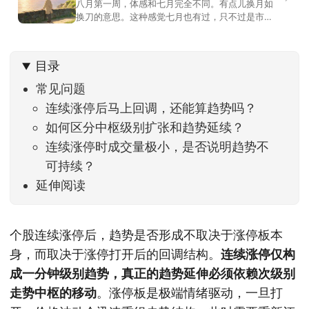
八月第一周，体感和七月完全不同。有点儿换月如
换刀的意思。这种感觉七月也有过，只不过是市场
开始往下走。当时最难受的是什么？很多前期最强
的科技方向连续杀估值、杀情绪，跌幅放在整个A股
历史都排得上号。很多同学人被折磨到根本没有打
目录
开账户的勇气。8月伊始，在这立秋的节气反倒让大
家感受到了春天般的暖风。指数涨了百点，交易额
常见问题
回暖到2
连续涨停后马上回调，还能算趋势吗？
如何区分中枢级别扩张和趋势延续？
连续涨停时成交量极小，是否说明趋势不
可持续？
延伸阅读
个股连续涨停后，趋势是否形成不取决于涨停板本
身，而取决于涨停打开后的回调结构。
连续涨停仅构
成一分钟级别趋势，真正的趋势延伸必须依赖次级别
走势中枢的移动
。涨停板是极端情绪驱动，一旦打