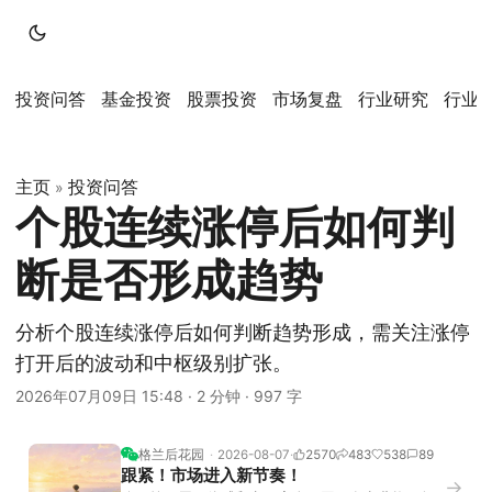
投资问答
基金投资
股票投资
市场复盘
行业研究
行业
主页
投资问答
»
个股连续涨停后如何判
断是否形成趋势
分析个股连续涨停后如何判断趋势形成，需关注涨停
打开后的波动和中枢级别扩张。
2026年07月09日 15:48
·
2 分钟
·
997 字
格兰后花园
2026-08-07
2570
483
538
89
跟紧！市场进入新节奏！
→