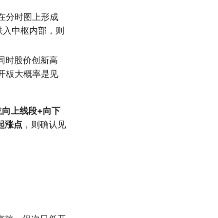
在分时图上形成
跌入中枢内部，则
同时股价创新高
开板大概率是见
成
向上线段+向下
起涨点
，则确认见