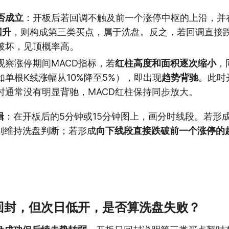
否成立
：开板后若回调不触及前一个涨停中枢的上沿，并
回升
，则构成第三类买点，属于洗盘。反之，若回调直接
破坏，见顶概率高。
观察涨停期间MACD指标，若
红柱高度和面积逐次缩小
，
如单根K线涨幅从10%降至5%），即出现
趋势背驰
。此时
时通常没有明显背驰，MACD红柱保持同步放大。
辑
：在开板后的5分钟或15分钟图上，画分时线段。若形
则维持洗盘判断；若形成
向下线段直接跌破前一个涨停的
回封，但次日低开，是否算洗盘失败？