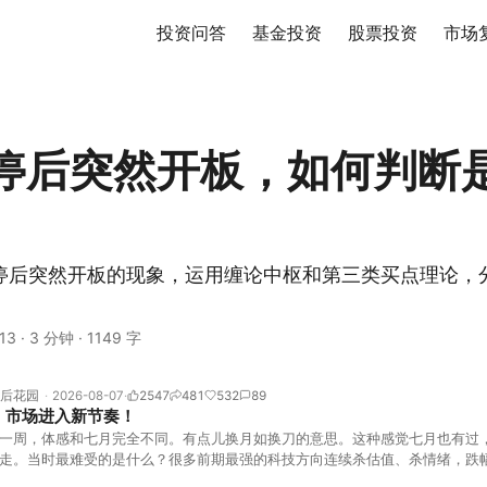
投资问答
基金投资
股票投资
市场
停后突然开板，如何判断
停后突然开板的现象，运用缠论中枢和第三类买点理论，
13
·
3 分钟
·
1149 字
后花园
2026-08-07
2547
481
532
89
！市场进入新节奏！
一周，体感和七月完全不同。有点儿换月如换刀的意思。这种感觉七月也有过
走。当时最难受的是什么？很多前期最强的科技方向连续杀估值、杀情绪，跌
上号。很多同学人被折磨到根本没有打开账户的勇气。8月伊始，在这立秋的