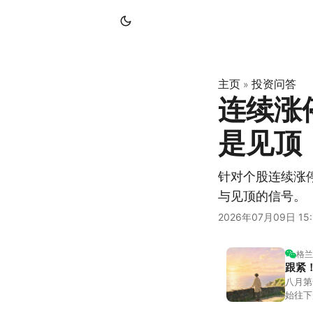
主页
投资问答
»
连续涨
是见顶
针对个股连续涨
与见顶的信号。
2026年07月09日 15:
格兰
跟紧
八月第
始往下
都排得