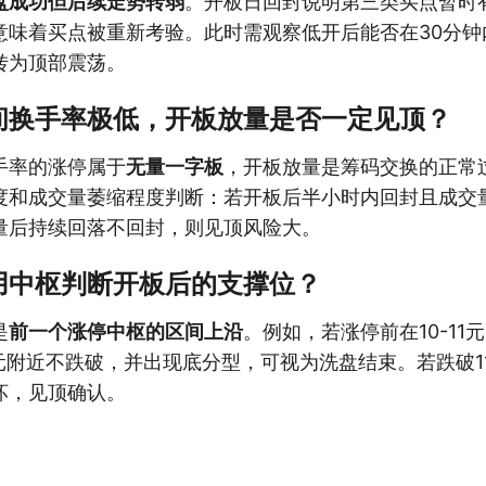
盘成功但后续走势转弱
。开板日回封说明第三类买点暂时
意味着买点被重新考验。此时需观察低开后能否在30分钟
转为顶部震荡。
间换手率极低，开板放量是否一定见顶？
手率的涨停属于
无量一字板
，开板放量是筹码交换的正常
度和成交量萎缩程度判断：若开板后半小时内回封且成交
量后持续回落不回封，则见顶风险大。
用中枢判断开板后的支撑位？
是
前一个涨停中枢的区间上沿
。例如，若涨停前在10-11
1元附近不跌破，并出现底分型，可视为洗盘结束。若跌破1
坏，见顶确认。