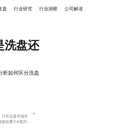
复盘
行业研究
行业洞察
公司解读
是洗盘还
分析如何区分洗盘
→
，只不过是市场开
幅放在整个A股历史
节气反倒让大家感受