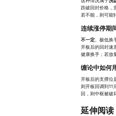
这种情况属于
洗
跌破回封价格，
若不能，则可能
连续涨停期
不一定
。极低换
开板后的回封速
健康换手；若放
缠论中如何
开板后的支撑位
则开板回调到1
回，则中枢被破
延伸阅读