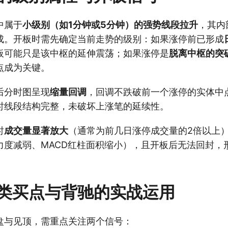
中属于
小级别（如1分钟或5分钟）的强势线段拉升
，其内
成。开板时需先确定当前走势的级别：如果涨停前已形成
板可能只是该中枢的延伸震荡；如果涨停是
脱离中枢的突
点成为关键。
后分时图呈现
缩量回调
，回调不跌破前一个涨停的实体中
时线段结构完整，未破坏上涨笔的延续性。
时
成交量显著放大
（通常为前几日涨停成交量的2倍以上
力度减弱、MACD红柱面积缩小），且开板后无法回封，
类买点与背驰的实战运用
盘与见顶，需重点关注两个信号：