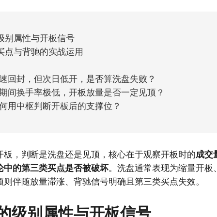
天般的暖风。指数涨了百点，交易额回暖到2
级别属性与开板信号
买点与背驰的实战运用
速回封，但次日低开，是否算洗盘失败？
期间换手率极低，开板放量是否一定见顶？
何用中枢判断开板后的支撑位？
开板，判断是洗盘还是见顶，核心在于观察开板时的
成交
论中的第三类买点是否被破坏
。洗盘通常表现为缩量开板
顶则伴随放量滞涨、背驰信号明确且第三类买点失效。
的级别属性与开板信号