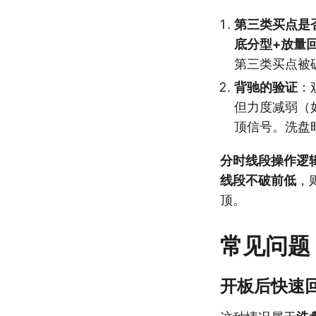
第三类买点是
底分型+放量
第三类买点被
背驰的验证
：
但力度减弱（
顶信号。洗盘
分时线段操作逻
线段不破前低
，
顶。
常见问题
开板后快速