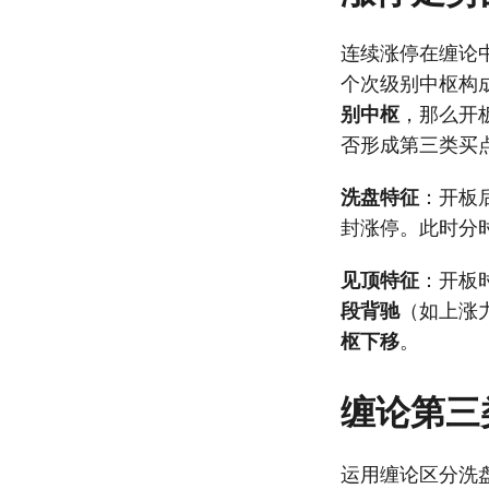
连续涨停在缠论
个次级别中枢构
别中枢
，那么开
否形成第三类买
洗盘特征
：开板
封涨停。此时分
见顶特征
：开板
段背驰
（如上涨
枢下移
。
缠论第三
运用缠论区分洗