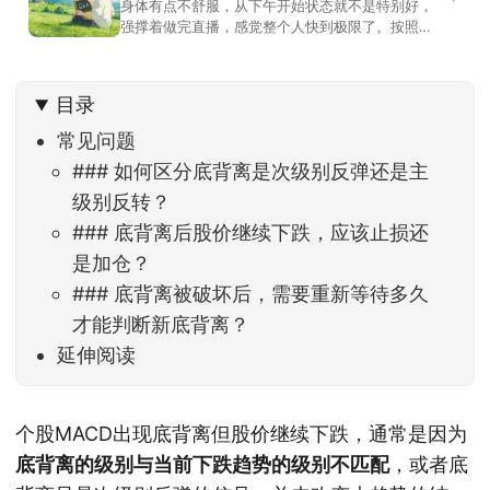
身体有点不舒服，从下午开始状态就不是特别好，
强撑着做完直播，感觉整个人快到极限了。按照平
时的习惯，今天还应该是回答直播过程中，大家留
言问的问题。不过我想换一种方法，按大家的需求
解答。留言区照常开放，有什么关于市场今的问
目录
题，可以直接留言。如果别人问的问题正好是你想
问的，可以给他点个赞。晚些时候，我会按点赞数
常见问题
量挑选5个比较
### 如何区分底背离是次级别反弹还是主
级别反转？
### 底背离后股价继续下跌，应该止损还
是加仓？
### 底背离被破坏后，需要重新等待多久
才能判断新底背离？
延伸阅读
个股MACD出现底背离但股价继续下跌，通常是因为
底背离的级别与当前下跌趋势的级别不匹配
，或者底