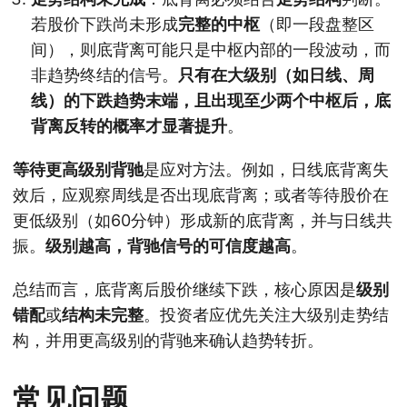
若股价下跌尚未形成
完整的中枢
（即一段盘整区
间），则底背离可能只是中枢内部的一段波动，而
非趋势终结的信号。
只有在大级别（如日线、周
线）的下跌趋势末端，且出现至少两个中枢后，底
背离反转的概率才显著提升
。
等待更高级别背驰
是应对方法。例如，日线底背离失
效后，应观察周线是否出现底背离；或者等待股价在
更低级别（如60分钟）形成新的底背离，并与日线共
振。
级别越高，背驰信号的可信度越高
。
总结而言，底背离后股价继续下跌，核心原因是
级别
错配
或
结构未完整
。投资者应优先关注大级别走势结
构，并用更高级别的背驰来确认趋势转折。
常见问题