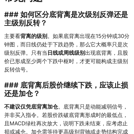
### 如何区分底背离是次级别反弹还是
主级别反转？
主要看
背离的级别
。如果底背离出现在15分钟或30分
钟图，而日线仍处于下跌趋势，那么它大概率只是次
级别反弹。只有当
日线或周线级别
出现底背离，且股
价已形成至少两个下跌中枢时，才更可能构成主级别
反转信号。
### 底背离后股价继续下跌，应该止损
还是加仓？
不建议仅凭底背离加仓
。底背离只是动能减弱信号，
并非买入指令。若股价跌破底背离形成时的最低点，
且MACD绿柱再次放大，说明下跌未结束，应考虑止
损或减仓。加仓需等待更高级别背驰或走势结构完成