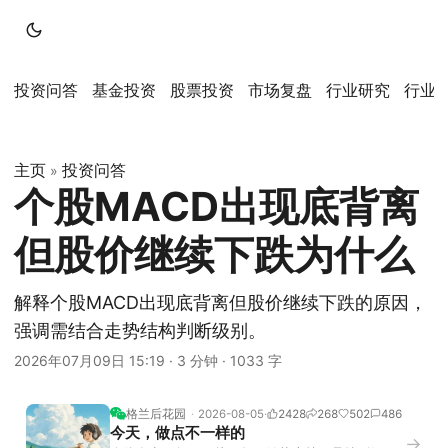
投资问答
基金投资
股票投资
市场复盘
行业研究
行业
主页
投资问答
»
个股MACD出现底背离
但股价继续下跌为什么
解释个股MACD出现底背离但股价继续下跌的原因，
强调需结合走势结构判断级别。
2026年07月09日 15:19
·
3 分钟
·
1033 字
格兰后花园
2026-08-05
2428
268
502
486
今天，做点不一样的
→