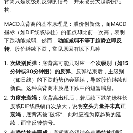
背离只是次级别反弹的信号，并未改变大趋势的结
构。
MACD底背离的基本原理是：股价创新低，而MACD
指标（如DIF线或绿柱）的低点却比前一次高，表明
下跌动能减弱。然而，
动能减弱不等于趋势立即反
转
。股价继续下跌，常见原因有以下几种：
次级别反弹
：底背离可能只对应一个
次级别（如15
分钟或30分钟图）的反弹
。反弹结束后，主级别
（如日线）的下跌趋势仍会延续，导致股价继续创
新低。这种底背离本质是下跌中的短暂喘息。
力度未衰竭
：底背离出现后，若后续下跌的绿柱长
度或DIF线跌幅再次放大，说明
空头力量并未真正
衰竭
，底背离被“破坏”。此时应视为原趋势的延
续，而非反转信号。
走势结构未完成
：底背离必须结合
走势结构
判断。