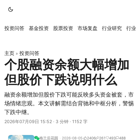
投资问答
基金投资
股票投资
市场复盘
行业研究
行业
主页
投资问答
»
个股融资余额大幅增加
但股价下跌说明什么
融资余额增加但股价下跌可能反映多头资金被套，市
场情绪悲观。本文讲解需结合背驰和中枢分析，警惕
下跌中继。
2026年07月09日 15:52
·
3 分钟
·
1152 字
格兰后花园
2026-08-05
2406
261
493
488