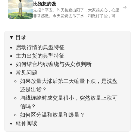
比预想的强
→
先报个平安。昨天检查出阳了，大家很关心，心里
非常感激。今天发烧去吊了水，稍微好了些，可没
什么胃口，吃不下东西。估计下次直播脸上又要少
几两肉，上镜看上去会再瘦一些。不过今天市场倒
是蛮照顾我的，没太让人操心。成交额稳稳踩在2.5
目录
万亿以上，涨跌比虽然只有2789比2590，乍看上
去相差不大，但细看下来，跌幅超过3%的只有不到
启动行情的典型特征
主力出货的典型特征
如何结合均线缠绕与买卖点判断
常见问题
如果放量大涨后第二天缩量下跌，是洗盘
还是出货？
均线缠绕时成交量很小，突然放量上涨可
信吗？
如何区分温和放量和爆量？
延伸阅读