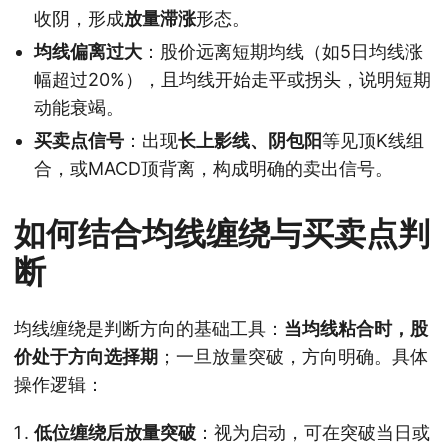
收阴，形成
放量滞涨
形态。
均线偏离过大
：股价远离短期均线（如5日均线涨
幅超过20%），且均线开始走平或拐头，说明短期
动能衰竭。
买卖点信号
：出现
长上影线、阴包阳
等见顶K线组
合，或MACD顶背离，构成明确的卖出信号。
如何结合均线缠绕与买卖点判
断
均线缠绕是判断方向的基础工具：
当均线粘合时，股
价处于方向选择期
；一旦放量突破，方向明确。具体
操作逻辑：
低位缠绕后放量突破
：视为启动，可在突破当日或