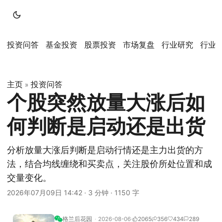
投资问答
基金投资
股票投资
市场复盘
行业研究
行业
主页
投资问答
»
个股突然放量大涨后如
何判断是启动还是出货
分析放量大涨后判断是启动行情还是主力出货的方
法，结合均线缠绕和买卖点，关注股价所处位置和成
交量变化。
2026年07月09日 14:42
·
3 分钟
·
1150 字
格兰后花园
2026-08-06
2065
356
434
289