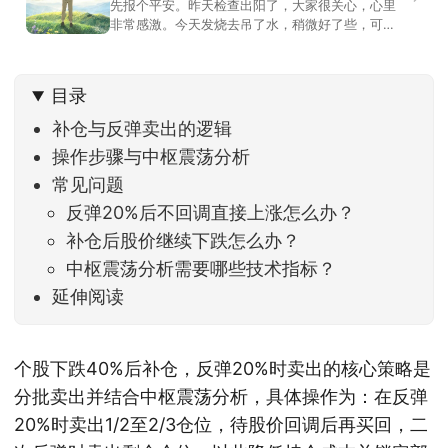
先报个平安。昨天检查出阳了，大家很关心，心里
非常感激。今天发烧去吊了水，稍微好了些，可没
什么胃口，吃不下东西。估计下次直播脸上又要少
几两肉，上镜看上去会再瘦一些。不过今天市场倒
是蛮照顾我的，没太让人操心。成交额稳稳踩在2.5
目录
万亿以上，涨跌比虽然只有2789比2590，乍看上
去相差不大，但细看下来，跌幅超过3%的只有不到
补仓与反弹卖出的逻辑
操作步骤与中枢震荡分析
常见问题
反弹20%后不回调直接上涨怎么办？
补仓后股价继续下跌怎么办？
中枢震荡分析需要哪些技术指标？
延伸阅读
个股下跌40%后补仓，反弹20%时卖出的核心策略是
分批卖出并结合中枢震荡分析，具体操作为：在反弹
20%时卖出1/2至2/3仓位，待股价回调后再买回，二