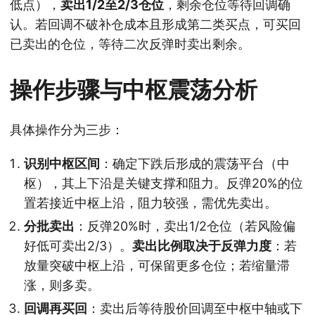
低点），
卖出1/2至2/3仓位
，剩余仓位等待回调确
认。若回调不破补仓成本且形成第二类买点，可买回
已卖出的仓位，等待二次反弹时卖出剩余。
操作步骤与中枢震荡分析
具体操作分为三步：
识别中枢区间
：确定下跌后形成的震荡平台（中
枢），其上下沿是关键支撑和阻力。反弹20%的位
置若接近中枢上沿，阻力较强，需优先卖出。
分批卖出
：反弹20%时，卖出1/2仓位（若风险偏
好低可卖出2/3）。
卖出比例取决于反弹力度
：若
放量突破中枢上沿，可保留更多仓位；若缩量滞
涨，则多卖。
回调再买回
：卖出后等待股价回调至中枢中轴或下