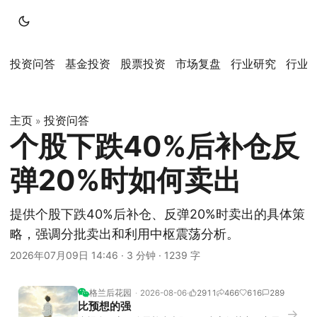
投资问答
基金投资
股票投资
市场复盘
行业研究
行业
主页
投资问答
»
个股下跌40%后补仓反
弹20%时如何卖出
提供个股下跌40%后补仓、反弹20%时卖出的具体策
略，强调分批卖出和利用中枢震荡分析。
2026年07月09日 14:46
·
3 分钟
·
1239 字
格兰后花园
2026-08-06
2911
466
616
289
比预想的强
→