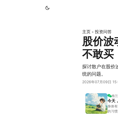
主页
投资问答
»
股价波
不敢买
探讨散户在股价
统的问题。
2026年07月09日 15:
格兰
今天
身体有
的习惯
答。留