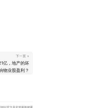
下一页 »
21亿，地产的坏
响物业股盈利？
规则以官方及监管最新披露