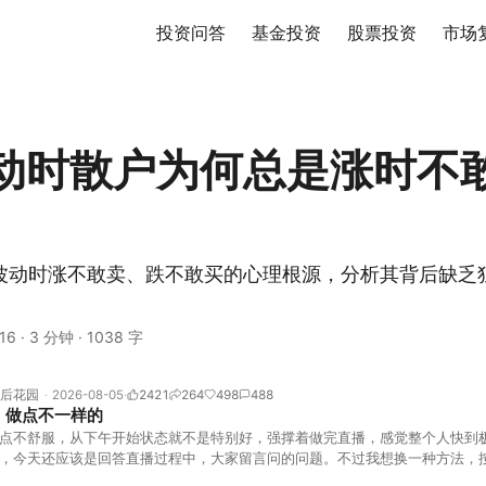
投资问答
基金投资
股票投资
市场
动时散户为何总是涨时不
波动时涨不敢卖、跌不敢买的心理根源，分析其背后缺乏
16
·
3 分钟
·
1038 字
后花园
2026-08-05
2421
264
498
488
，做点不一样的
点不舒服，从下午开始状态就不是特别好，强撑着做完直播，感觉整个人快到
，今天还应该是回答直播过程中，大家留言问的问题。不过我想换一种方法，
言区照常开放，有什么关于市场今的问题，可以直接留言。如果别人问的问题