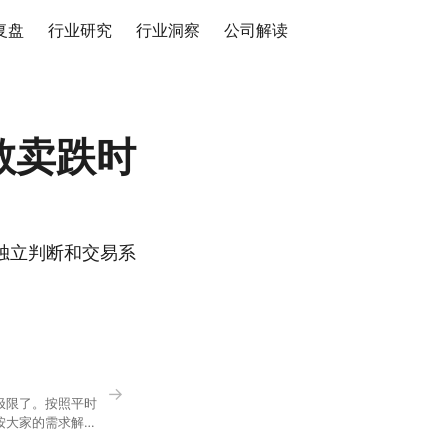
复盘
行业研究
行业洞察
公司解读
敢卖跌时
独立判断和交易系
→
极限了。按照平时
按大家的需求解
正好是你想问的，