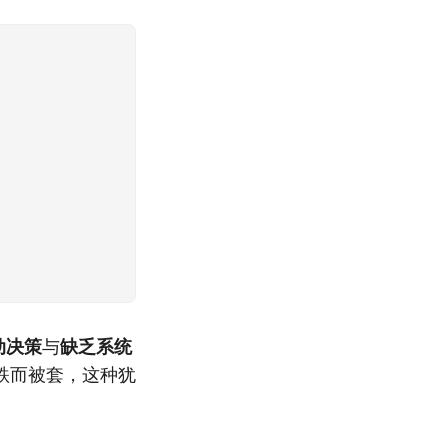
动决策
与
缺乏系统
跌而被套，这种犹