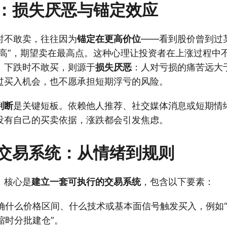
：损失厌恶与锚定效应
时不敢卖，往往因为
锚定在更高价位
——看到股价曾到过
够高”，期望卖在最高点。这种心理让投资者在上涨过程中
。下跌时不敢买，则源于
损失厌恶
：人对亏损的痛苦远大
过买入机会，也不愿承担短期浮亏的风险。
判断
是关键短板。依赖他人推荐、社交媒体消息或短期情
没有自己的买卖依据，涨跌都会引发焦虑。
交易系统：从情绪到规则
，核心是
建立一套可执行的交易系统
，包含以下要素：
确什么价格区间、什么技术或基本面信号触发买入，例如“
缩时分批建仓”。