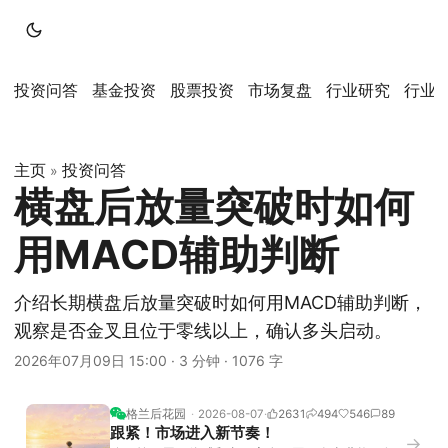
投资问答
基金投资
股票投资
市场复盘
行业研究
行业
主页
投资问答
»
横盘后放量突破时如何
用MACD辅助判断
介绍长期横盘后放量突破时如何用MACD辅助判断，
观察是否金叉且位于零线以上，确认多头启动。
2026年07月09日 15:00
·
3 分钟
·
1076 字
格兰后花园
2026-08-07
2631
494
546
89
跟紧！市场进入新节奏！
→