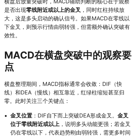
横盘后放量突破时，MACD辅助判断的核心在于观察
是否出现
零线附近或以上的金叉
，同时红柱持续放
大，这是多头启动的确认信号。如果MACD在零线以
下金叉，则预示行情由弱转强，但需额外确认突破有
效性。
MACD在横盘突破中的观察要
点
横盘整理期间，MACD指标通常会收敛：DIF（快
线）和DEA（慢线）相互靠近，红绿柱缩短甚至归
零。此时关注三个关键点：
金叉位置
：DIF自下而上突破DEA形成金叉。
金叉
位于零线附近或以上
，说明多头动能更强；若金叉
仍在零线以下，代表趋势刚由弱转强，需更多时间