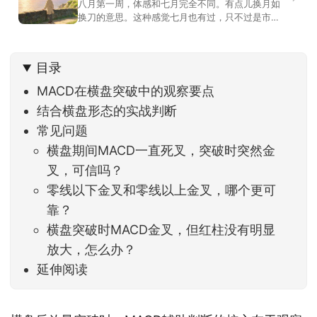
八月第一周，体感和七月完全不同。有点儿换月如
换刀的意思。这种感觉七月也有过，只不过是市场
开始往下走。当时最难受的是什么？很多前期最强
的科技方向连续杀估值、杀情绪，跌幅放在整个A股
历史都排得上号。很多同学人被折磨到根本没有打
目录
开账户的勇气。8月伊始，在这立秋的节气反倒让大
家感受到了春天般的暖风。指数涨了百点，交易额
MACD在横盘突破中的观察要点
回暖到2
结合横盘形态的实战判断
常见问题
横盘期间MACD一直死叉，突破时突然金
叉，可信吗？
零线以下金叉和零线以上金叉，哪个更可
靠？
横盘突破时MACD金叉，但红柱没有明显
放大，怎么办？
延伸阅读