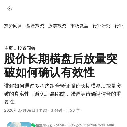
投资问答
基金投资
股票投资
市场复盘
行业研究
行业
主页
投资问答
»
股价长期横盘后放量突
破如何确认有效性
讲解如何通过多程序组合验证股价长期横盘后放量突
破的真实性，避免追高陷阱，强调等待确认信号的重
要性。
2026年07月09日 14:30
·
3 分钟
·
1156 字
格兰后花园
2026-08-05
2432
268
506
486