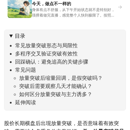
今天，做点不一样的
→
身体有点不舒服，从下午开始状态就不是特别好，
强撑着做完直播，感觉整个人快到极限了。按照平
时的习惯，今天还应该是回答直播过程中，大家留
言问的问题。不过我想换一种方法，按大家的需求
解答。留言区照常开放，有什么关于市场今的问
目录
题，可以直接留言。如果别人问的问题正好是你想
问的，可以给他点个赞。晚些时候，我会按点赞数
常见放量突破形态与局限性
量挑选5个比较
多程序交叉验证突破有效性
回踩确认：避免追高的关键步骤
常见问题
放量突破后缩量回调，是假突破吗？
突破后需要观察几天才能确认？
如何区分放量突破与主力诱多？
延伸阅读
股价长期横盘后出现放量突破，是否意味着有效突