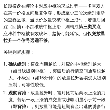
长期横盘在缠论中对应
中枢
的形成过程——多空双方
在某一价格区间反复争夺，形成至少三段次级别走势
的重叠区域。当股价放量突破中枢上沿时，若随后回
踩（回抽）不跌破该中枢上沿，则构成
第三类买点
，
意味着中枢被有效破坏，趋势可能延续。但
仅凭放量
拉升一个信号远远不够
。
关键判断步骤：
确认级别
：横盘周期越长，对应的中枢级别越大
（如日线级别中枢），突破后的行情空间通常也越
大。小级别（如15分钟）的放量拉升容易受大级别
压制，可靠性较低。
观察背驰
：放量拉升时，需对比前后两段上涨的力
度。若后一段上涨的成交量或涨幅明显小于前一段
（即
背驰
），则放量可能是短期资金出逃的诱多行