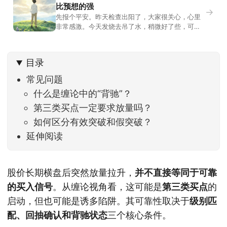
比预想的强
→
先报个平安。昨天检查出阳了，大家很关心，心里
非常感激。今天发烧去吊了水，稍微好了些，可没
什么胃口，吃不下东西。估计下次直播脸上又要少
几两肉，上镜看上去会再瘦一些。不过今天市场倒
是蛮照顾我的，没太让人操心。成交额稳稳踩在2.5
目录
万亿以上，涨跌比虽然只有2789比2590，乍看上
去相差不大，但细看下来，跌幅超过3%的只有不到
常见问题
什么是缠论中的“背驰”？
第三类买点一定要求放量吗？
如何区分有效突破和假突破？
延伸阅读
股价长期横盘后突然放量拉升，
并不直接等同于可靠
的买入信号
。从缠论视角看，这可能是
第三类买点
的
启动，但也可能是诱多陷阱。其可靠性取决于
级别匹
配、回抽确认和背驰状态
三个核心条件。