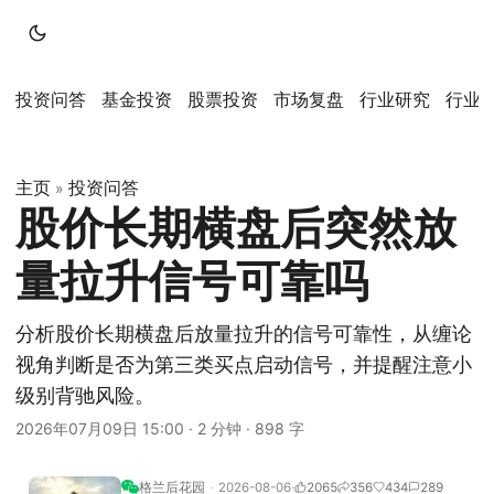
投资问答
基金投资
股票投资
市场复盘
行业研究
行业
主页
投资问答
»
股价长期横盘后突然放
量拉升信号可靠吗
分析股价长期横盘后放量拉升的信号可靠性，从缠论
视角判断是否为第三类买点启动信号，并提醒注意小
级别背驰风险。
2026年07月09日 15:00
·
2 分钟
·
898 字
格兰后花园
2026-08-06
2065
356
434
289