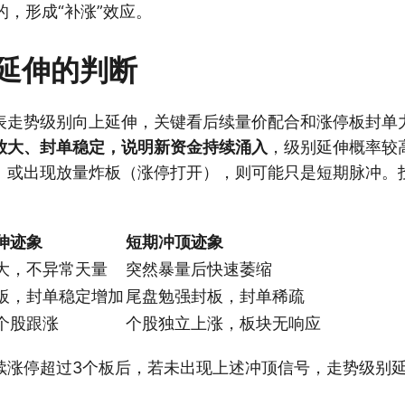
的，形成“补涨”效应。
延伸的判断
表走势级别向上延伸，关键看后续量价配合和涨停板封单
放大、封单稳定，说明新资金持续涌入
，级别延伸概率较
、或出现放量炸板（涨停打开），则可能只是短期脉冲。
伸迹象
短期冲顶迹象
大，不异常天量
突然暴量后快速萎缩
板，封单稳定增加
尾盘勉强封板，封单稀疏
个股跟涨
个股独立上涨，板块无响应
续涨停超过3个板后，若未出现上述冲顶信号，走势级别