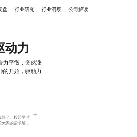
复盘
行业研究
行业洞察
公司解读
驱动力
合力平衡，突然涨
伸的开始，驱动力
→
极限了。按照平时
按大家的需求解
正好是你想问的，