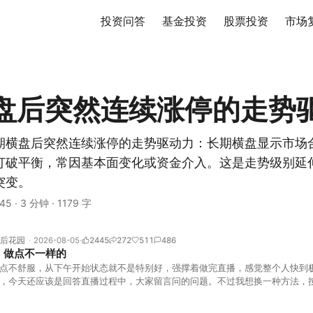
投资问答
基金投资
股票投资
市场
盘后突然连续涨停的走势
期横盘后突然连续涨停的走势驱动力：长期横盘显示市场
打破平衡，常因基本面变化或资金介入。这是走势级别延
突变。
45
·
3 分钟
·
1179 字
后花园
2026-08-05
2445
272
511
486
，做点不一样的
点不舒服，从下午开始状态就不是特别好，强撑着做完直播，感觉整个人快到
，今天还应该是回答直播过程中，大家留言问的问题。不过我想换一种方法，
言区照常开放，有什么关于市场今的问题，可以直接留言。如果别人问的问题
他点个赞。晚些时候，我会按点赞数量挑选5个比较