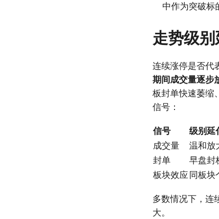
中作为突破标
走势级别
连续涨停是否代
期间成交量逐步
板封单快速萎缩
信号：
信号
级别延
成交量
温和放
封单
早盘封
板块效应
同板块
多数情况下，连
大。