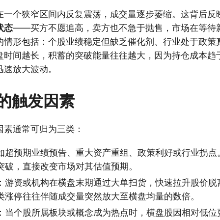
在一个狭窄区间内反复震荡，成交量逐步萎缩。这背后反
状态
——买方不愿追高，卖方也不急于抛售，市场在等待
的情形包括：个股业绩稳定但缺乏催化剂、行业处于政策
盘时间越长，积蓄的突破能量往往越大，因为持仓成本趋
迅速放大波动。
的触发因素
因素通常可归为三类：
如超预期业绩预告、重大资产重组、政策利好或行业拐点
突破，直接改变市场对其估值预期。
：游资或机构在横盘末期通过大单扫货，快速拉升股价脱
类涨停往往伴随成交量突然放大至横盘均量的数倍。
：当个股所属板块或概念成为热点时，横盘股因相对低位