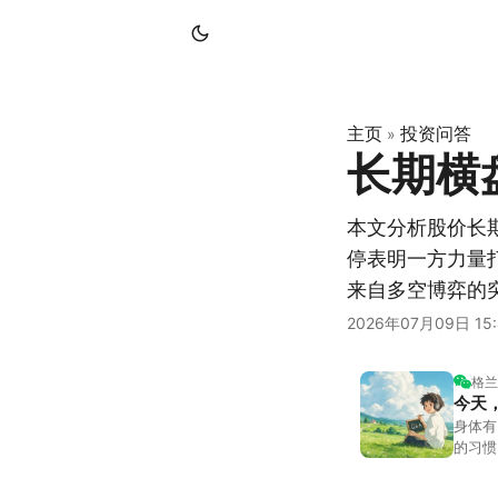
主页
投资问答
»
长期横
本文分析股价长
停表明一方力量
来自多空博弈的
2026年07月09日 15:
格兰
今天
身体有
的习惯
答。留
可以给