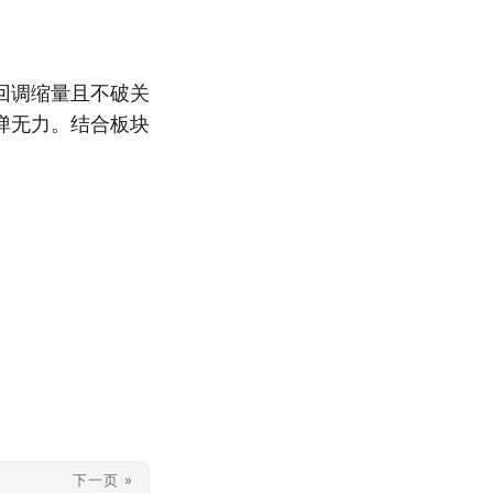
回调缩量且不破关
弹无力。结合板块
下一页 »