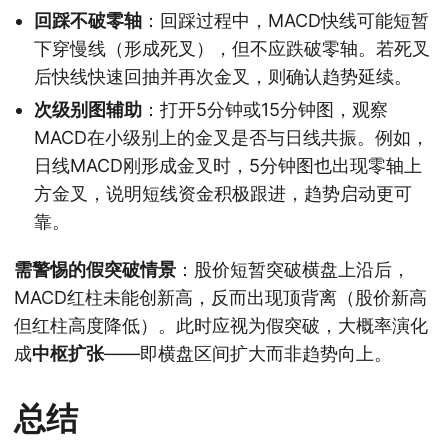
回踩不破零轴
：回踩过程中，MACD快线可能短暂
下穿慢线（形成死叉），但不应跌破零轴。若死叉
后快线快速回抽并再次金叉，则确认趋势延续。
次级别图辅助
：打开5分钟或15分钟图，观察
MACD在小级别上的金叉是否与日线共振。例如，
日线MACD刚形成金叉时，5分钟图也出现零轴上
方金叉，说明短线资金积极跟进，趋势启动更可
靠。
需警惕的假突破情景
：股价短暂突破横盘上沿后，
MACD红柱未能创新高，反而出现顶背离（股价新高
但红柱高度降低）。此时应视为假突破，大概率演化
成
中枢扩张
——即横盘区间扩大而非趋势向上。
总结