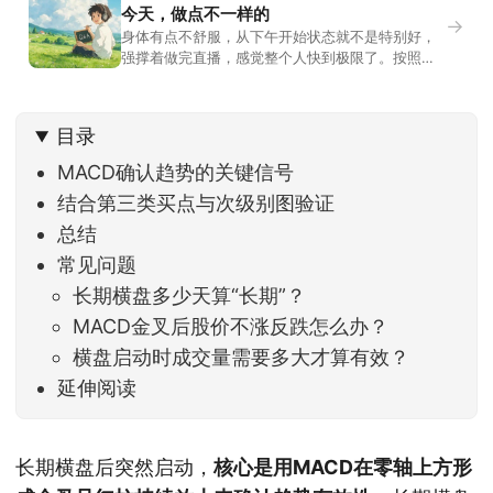
今天，做点不一样的
→
身体有点不舒服，从下午开始状态就不是特别好，
强撑着做完直播，感觉整个人快到极限了。按照平
时的习惯，今天还应该是回答直播过程中，大家留
言问的问题。不过我想换一种方法，按大家的需求
解答。留言区照常开放，有什么关于市场今的问
目录
题，可以直接留言。如果别人问的问题正好是你想
问的，可以给他点个赞。晚些时候，我会按点赞数
MACD确认趋势的关键信号
量挑选5个比较
结合第三类买点与次级别图验证
总结
常见问题
长期横盘多少天算“长期”？
MACD金叉后股价不涨反跌怎么办？
横盘启动时成交量需要多大才算有效？
延伸阅读
长期横盘后突然启动，
核心是用MACD在零轴上方形