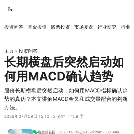
投资问答
基金投资
股票投资
市场复盘
行业研究
行业
主页
投资问答
»
长期横盘后突然启动如
何用MACD确认趋势
股价长期横盘后突然启动，如何用MACD指标确认趋
势的真伪？本文讲解MACD金叉和成交量配合的判断
方法。
2026年07月09日 15:10
·
3 分钟
·
1159 字
格兰后花园
2026-08-05
2432
268
506
486