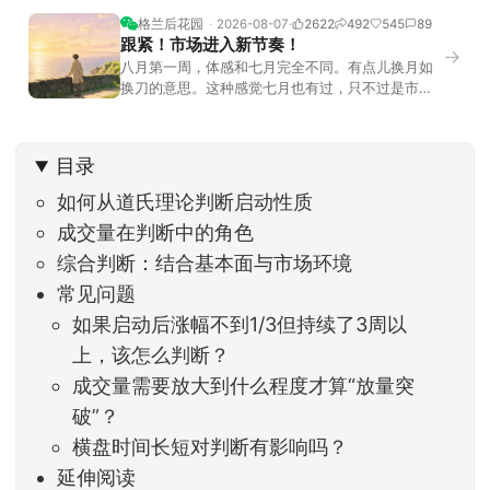
格兰后花园
2026-08-07
2622
492
545
89
跟紧！市场进入新节奏！
→
八月第一周，体感和七月完全不同。有点儿换月如
换刀的意思。这种感觉七月也有过，只不过是市场
开始往下走。当时最难受的是什么？很多前期最强
的科技方向连续杀估值、杀情绪，跌幅放在整个A股
历史都排得上号。很多同学人被折磨到根本没有打
目录
开账户的勇气。8月伊始，在这立秋的节气反倒让大
家感受到了春天般的暖风。指数涨了百点，交易额
如何从道氏理论判断启动性质
回暖到2
成交量在判断中的角色
综合判断：结合基本面与市场环境
常见问题
如果启动后涨幅不到1/3但持续了3周以
上，该怎么判断？
成交量需要放大到什么程度才算“放量突
破”？
横盘时间长短对判断有影响吗？
延伸阅读