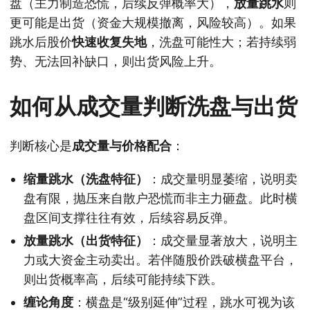
盘（主力制造恐慌，后续反弹概率大），
放量跳水
则
更可能是出货（资金大规模撤离，风险较高）。如果
跳水后股价
快速收复失地
，洗盘可能性大；若持续弱
势、无法回补缺口，则出货风险上升。
如何从成交量判断洗盘与出货
判断核心是
成交量与价格配合
：
缩量跳水（洗盘特征）
：成交量明显萎缩，说明卖
盘有限，抛压来自散户恐慌而非主力砸盘。此时横
盘区间支撑往往有效，后续容易反弹。
放量跳水（出货特征）
：成交量显著放大，说明主
力或大资金主动卖出。若伴随股价跌破横盘平台，
则出货概率高，后续可能持续下跌。
缠论角度
：横盘是“级别延伸”过程，跳水可视为该