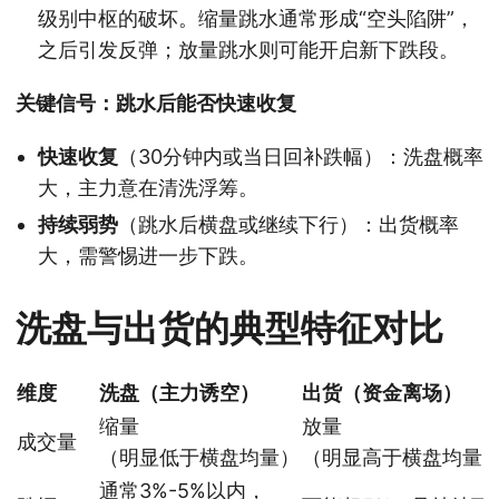
级别中枢的破坏。缩量跳水通常形成“空头陷阱”，
之后引发反弹；放量跳水则可能开启新下跌段。
关键信号：跳水后能否快速收复
快速收复
（30分钟内或当日回补跌幅）：洗盘概率
大，主力意在清洗浮筹。
持续弱势
（跳水后横盘或继续下行）：出货概率
大，需警惕进一步下跌。
洗盘与出货的典型特征对比
维度
洗盘（主力诱空）
出货（资金离场）
缩量
放量
成交量
（明显低于横盘均量）
（明显高于横盘均量
通常3%-5%以内，