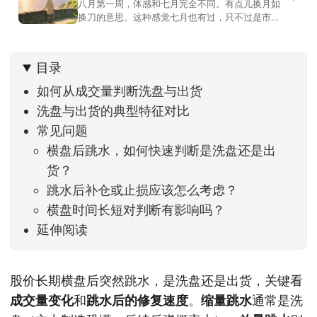
八月第一周，体感和七月完全不同。有点儿换月如
换刀的意思。这种感觉七月也有过，只不过是市场
开始往下走。当时最难受的是什么？很多前期最强
的科技方向连续杀估值、杀情绪，跌幅放在整个A股
历史都排得上号。很多同学人被折磨到根本没有打
目录
开账户的勇气。8月伊始，在这立秋的节气反倒让大
家感受到了春天般的暖风。指数涨了百点，交易额
如何从成交量判断洗盘与出货
回暖到2
洗盘与出货的典型特征对比
常见问题
横盘后跳水，如何快速判断是洗盘还是出
货？
跳水后补仓或止损应该怎么考虑？
横盘时间长短对判断有影响吗？
延伸阅读
股价长期横盘后突然跳水，是洗盘还是出货，关键看
成交量变化
和
跳水后的修复速度
。
缩量跳水
通常是洗