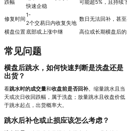
跌幅
可能超5%，且持续下
快速企稳
1-
修复时间
数日无法回补，甚至
2个交易日内收复失地
横盘位置
底部或上涨中继
高位或长期横盘后的
常见问题
横盘后跳水，如何快速判断是洗盘还是
出货？
看
跳水时的成交量
和
收盘前是否回补
。缩量跳水且当
天或次日收回跌幅，属于洗盘；放量跳水且收盘价低
于跳水起点，出货概率大。
跳水后补仓或止损应该怎么考虑？