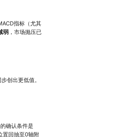
ACD指标（尤其
减弱
，市场抛压已
未同步创出更低值。
。
要的确认条件是
位置回抽至0轴附