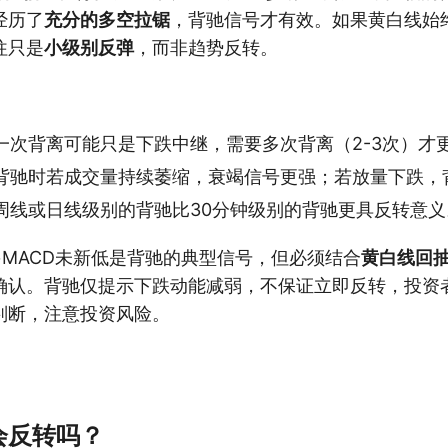
经历了
充分的多空拉锯
，背驰信号才有效。如果黄白线始
往只是
小级别反弹
，而非趋势反转。
一次背离可能只是下跌中继，需要多次背离（2-3次）才
背驰时若成交量持续萎缩，衰竭信号更强；若放量下跌，
周线或日线级别的背驰比30分钟级别的背驰更具反转意义
+MACD未新低是背驰的典型信号，但必须结合
黄白线回抽
确认。背驰仅提示下跌动能减弱，不保证立即反转，投资
判断，注意投资风险。
会反转吗？