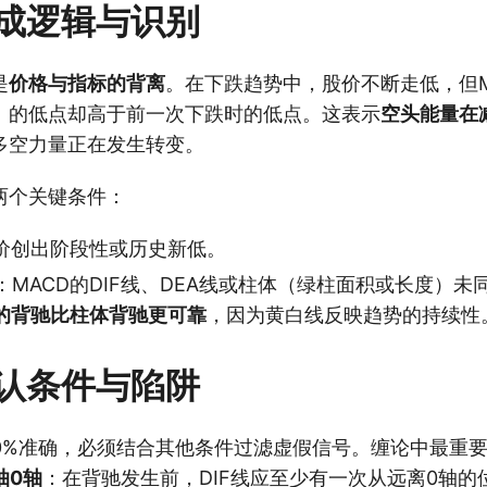
成逻辑与识别
是
价格与指标的背离
。在下跌趋势中，股价不断走低，但M
）的低点却高于前一次下跌时的低点。这表示
空头能量在
多空力量正在发生转变。
两个关键条件：
价创出阶段性或历史新低。
：MACD的DIF线、DEA线或柱体（绿柱面积或长度）
的背驰比柱体背驰更可靠
，因为黄白线反映趋势的持续性
认条件与陷阱
00%准确，必须结合其他条件过滤虚假信号。缠论中最重
抽0轴
：在背驰发生前，DIF线应至少有一次从远离0轴的