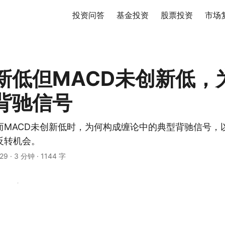
投资问答
基金投资
股票投资
市场
新低但MACD未创新低，
背驰信号
而MACD未创新低时，为何构成缠论中的典型背驰信号，
反转机会。
29
·
3 分钟
·
1144 字