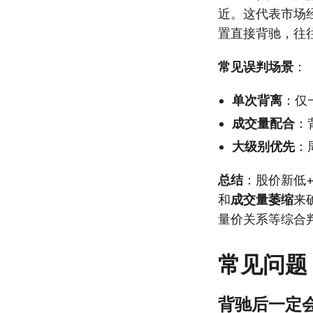
近。这代表市场
置直接背驰，往
常见误判场景
：
单次背离
：仅
成交量配合
：
大级别优先
：
总结
：股价新低
和
成交量萎缩
来
量价关系等综合
常见问题
背驰后一定