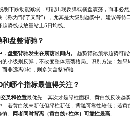
说明下跌动能减弱，可能出现反弹或横盘震荡，而非必然
跌（称为“背了又背”），尤其是大级别趋势中。建议等待
降趋势线或放量站上5日均线。
驰和盘整背驰？
中，盘整背驰发生在震荡区间内。
趋势背驰预示趋势可能
内的小级别反弹，不改变整体震荡格局。识别方法：如果M
，而非远离0轴，则多为盘整背驰。
CD的哪个指标最值得关注？
线的交叉和位置
最优先，其次才是绿柱面积。黄白线反映趋
中，若黄白线未新低但绿柱新低，背驰可靠性较低；若黄
谨慎。
两者同时背离（黄白线+柱体）可靠性最高
。