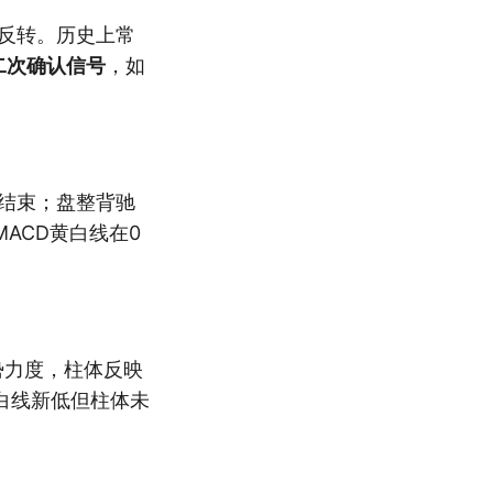
反转。历史上常
二次确认信号
，如
结束；盘整背驰
ACD黄白线在0
势力度，柱体反映
白线新低但柱体未