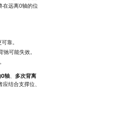
终在远离0轴的位
更可靠。
背驰可能失效。
。
0轴
、
多次背离
者应结合支撑位、