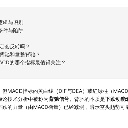
逻辑与识别
条件与陷阱
定会反转吗？
背驰和盘整背驰？
ACD的哪个指标最值得关注？
但MACD指标的黄白线（DIF与DEA）或红绿柱（MAC
缠论技术分析中被称为
背驰信号
。背驰的本质是
下跌动能
下跌的力量（由MACD衡量）已经减弱，暗示空头趋势可