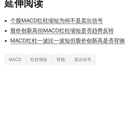
延伸阅读
个股MACD红柱缩短为何不是卖出信号
股价创新高但MACD红柱缩短是否趋势反转
MACD红柱一波比一波短但股价创新高是否背驰
MACD
红柱缩短
背驰
卖出信号
本站内容基于公开信息整理，仅供参考，不构成任何投资建议。投资有风险，据
此操作风险自担；具体产品与规则以官方及监管最新披露为准。
© 2026
约投顾
— 专业投资顾问平台