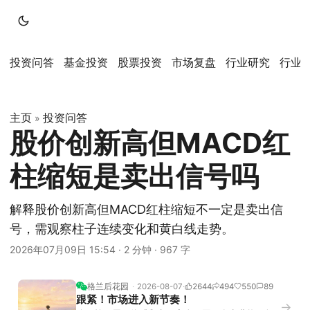
投资问答
基金投资
股票投资
市场复盘
行业研究
行业
主页
投资问答
»
股价创新高但MACD红
柱缩短是卖出信号吗
解释股价创新高但MACD红柱缩短不一定是卖出信
号，需观察柱子连续变化和黄白线走势。
2026年07月09日 15:54
·
2 分钟
·
967 字
格兰后花园
2026-08-07
2644
494
550
89
跟紧！市场进入新节奏！
→