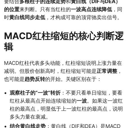
要结合
多根柱子的连续走势
和
黄白线（DIF与DEA）
的位置
来判断。只有当红柱的
一波高点连续降低
，同
时
黄白线同步走低
，才构成可靠的顶背驰卖出信号。
MACD红柱缩短的核心判断逻
辑
MACD红柱代表多头动能，红柱缩短说明上涨力量在
减弱。但股价创新高时，红柱缩短可能是
正常调整
，
也可能是
趋势反转
的开始。关键区别在于：
观察柱子的“一波”转折
：不要只看单日缩短，要看
红柱从最高点开始连续缩短的
一波
。如果这一波红
柱的最高点，明显低于上一波红柱的最高点，说明
多头力量在衰减。
结合黄白线走势
：黄白线（DIF和DEA）是MACD