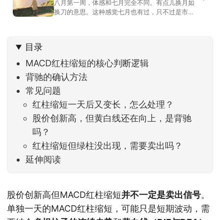
八月第一周，体感和七月完全不同。有点儿换月如
换刀的意思。这种感觉七月也有过，只不过是市场
开始往下走。当时最难受的是什么？很多前期最强
的科技方向连续杀估值、杀情绪，跌幅放在整个A股
历史都排得上号。很多同学人被折磨到根本没有打
目录
开账户的勇气。8月伊始，在这立秋的节气反倒让大
家感受到了春天般的暖风。指数涨了百点，交易额
MACD红柱缩短的核心判断逻辑
回暖到2
背驰的确认方法
常见问题
红柱缩短一天后又变长，怎么处理？
股价创新高，但黄白线还在向上，是背驰
吗？
红柱缩短但绿柱没出现，需要卖出吗？
延伸阅读
股价创新高但MACD红柱缩短
并不一定是卖出信号
。
单独一天的MACD红柱缩短，可能只是短期波动，需