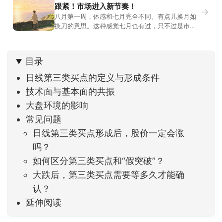
跟紧！市场进入新节奏！
→
八月第一周，体感和七月完全不同。有点儿换月如
换刀的意思。这种感觉七月也有过，只不过是市场
开始往下走。当时最难受的是什么？很多前期最强
的科技方向连续杀估值、杀情绪，跌幅放在整个A股
历史都排得上号。很多同学人被折磨到根本没有打
目录
开账户的勇气。8月伊始，在这立秋的节气反倒让大
家感受到了春天般的暖风。指数涨了百点，交易额
日线第三类买点的定义与形成条件
回暖到2
技术面与基本面的共振
大盘环境的影响
常见问题
日线第三类买点形成后，股价一定会涨
吗？
如何区分第三类买点和“假突破”？
大跌后，第三类买点需要等多久才能确
认？
延伸阅读