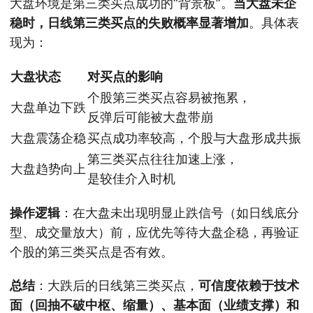
大盘环境是第三类买点成功的“背景板”。
当大盘未企
稳时，日线第三类买点的失败概率显著增加
。具体表
现为：
大盘状态
对买点的影响
个股第三类买点容易被拖累，
大盘单边下跌
反弹后可能被大盘带崩
大盘震荡企稳
买点成功率较高，个股与大盘形成共振
第三类买点往往加速上涨，
大盘趋势向上
是较佳介入时机
操作逻辑
：在大盘未出现明显止跌信号（如日线底分
型、成交量放大）前，应优先等待大盘企稳，再验证
个股的第三类买点是否有效。
总结
：大跌后的日线第三类买点，
可信度依赖于技术
面（回抽不破中枢、缩量）、基本面（业绩支撑）和