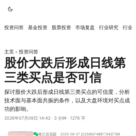
投资问答
基金投资
股票投资
市场复盘
行业研究
行业
主页
投资问答
»
股价大跌后形成日线第
三类买点是否可信
探讨股价大跌后形成日线第三类买点的可信度，分析
技术面与基本面共振的条件，以及大盘环境对买点成
功的影响。
2026年07月09日 14:42
·
3 分钟
·
1276 字
格兰后花园
2026-08-07
2590
486
542
89