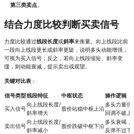
第三类卖点
。
结合力度比较判断买卖信号
力度比较通过
线段长度
或
斜率
来衡量。向上线段比前
一段向上线段更长或斜率更陡，说明多头动能增强，
可视为买入信号；反之，若向上线段缩短、斜率变
缓，则动能衰减，提示卖出或观望。
关键对比表
：
信号类型
线段特征
中枢状态
操作逻辑
向上线段长度/
多头力量强
买入信号
股价站稳中枢上沿
斜率增大
回调不破上
向上线段长度/
多头衰竭，
卖出信号
股价跌破中枢下沿
斜率减小
反弹不过下