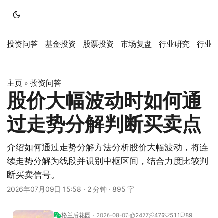
投资问答
基金投资
股票投资
市场复盘
行业研究
行业
主页
投资问答
»
股价大幅波动时如何通
过走势分解判断买卖点
介绍如何通过走势分解方法分析股价大幅波动，将连
续走势分解为线段并识别中枢区间，结合力度比较判
断买卖信号。
2026年07月09日 15:58
·
2 分钟
·
895 字
格兰后花园
2026-08-07
2477
476
511
89