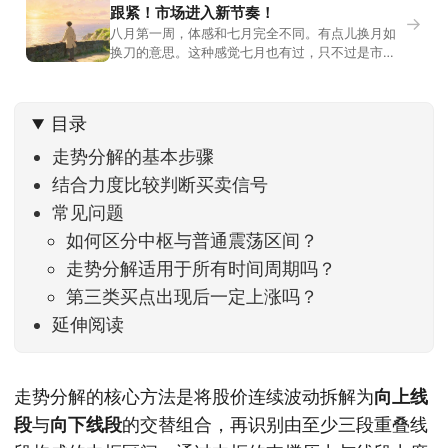
跟紧！市场进入新节奏！
→
八月第一周，体感和七月完全不同。有点儿换月如
换刀的意思。这种感觉七月也有过，只不过是市场
开始往下走。当时最难受的是什么？很多前期最强
的科技方向连续杀估值、杀情绪，跌幅放在整个A股
历史都排得上号。很多同学人被折磨到根本没有打
目录
开账户的勇气。8月伊始，在这立秋的节气反倒让大
家感受到了春天般的暖风。指数涨了百点，交易额
走势分解的基本步骤
回暖到2
结合力度比较判断买卖信号
常见问题
如何区分中枢与普通震荡区间？
走势分解适用于所有时间周期吗？
第三类买点出现后一定上涨吗？
延伸阅读
走势分解的核心方法是将股价连续波动拆解为
向上线
段
与
向下线段
的交替组合，再识别由至少三段重叠线