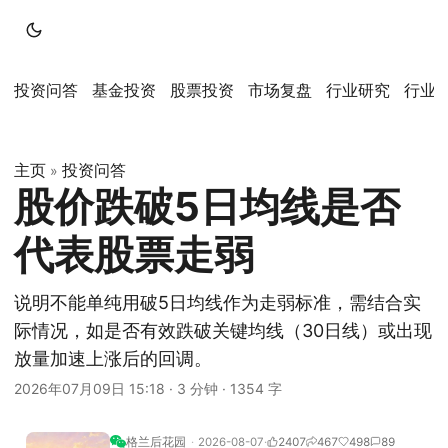
投资问答
基金投资
股票投资
市场复盘
行业研究
行业
主页
投资问答
»
股价跌破5日均线是否
代表股票走弱
说明不能单纯用破5日均线作为走弱标准，需结合实
际情况，如是否有效跌破关键均线（30日线）或出现
放量加速上涨后的回调。
2026年07月09日 15:18
·
3 分钟
·
1354 字
格兰后花园
2026-08-07
2407
467
498
89