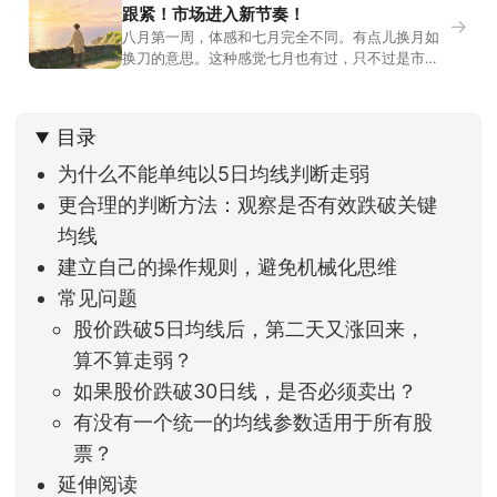
跟紧！市场进入新节奏！
→
八月第一周，体感和七月完全不同。有点儿换月如
换刀的意思。这种感觉七月也有过，只不过是市场
开始往下走。当时最难受的是什么？很多前期最强
的科技方向连续杀估值、杀情绪，跌幅放在整个A股
历史都排得上号。很多同学人被折磨到根本没有打
目录
开账户的勇气。8月伊始，在这立秋的节气反倒让大
家感受到了春天般的暖风。指数涨了百点，交易额
为什么不能单纯以5日均线判断走弱
回暖到2
更合理的判断方法：观察是否有效跌破关键
均线
建立自己的操作规则，避免机械化思维
常见问题
股价跌破5日均线后，第二天又涨回来，
算不算走弱？
如果股价跌破30日线，是否必须卖出？
有没有一个统一的均线参数适用于所有股
票？
延伸阅读