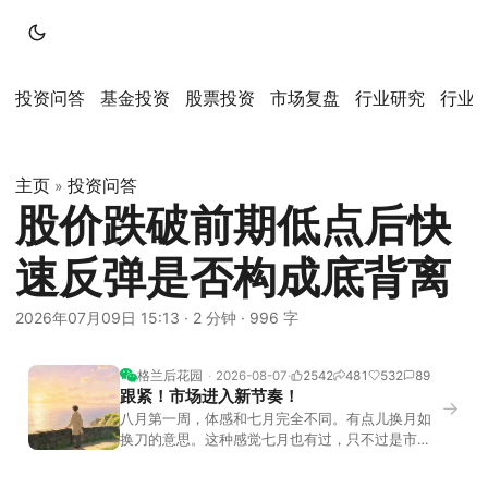
投资问答
基金投资
股票投资
市场复盘
行业研究
行业
主页
投资问答
»
股价跌破前期低点后快
速反弹是否构成底背离
2026年07月09日 15:13
·
2 分钟
·
996 字
格兰后花园
2026-08-07
2542
481
532
89
跟紧！市场进入新节奏！
→
八月第一周，体感和七月完全不同。有点儿换月如
换刀的意思。这种感觉七月也有过，只不过是市场
开始往下走。当时最难受的是什么？很多前期最强
的科技方向连续杀估值、杀情绪，跌幅放在整个A股