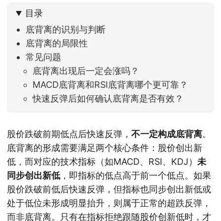
历史都排得上号。很多同学人被折磨到根本没有打
目录
开账户的勇气。8月伊始，在这立秋的节气反倒让大
家感受到了春天般的暖风。指数涨了百点，交易额
底背离的识别与判断
回暖到2
底背离的局限性
常见问题
底背离出现后一定会涨吗？
MACD底背离和RSI底背离哪个更可靠？
快速反弹后如何确认底背离是否有效？
股价跌破前期低点后快速反弹，
不一定构成底背离
。
底背离的形成需要满足两个核心条件：股价创出新
低，而对应的技术指标（如MACD、RSI、KDJ）
未
同步创出新低
，即指标的低点高于前一个低点。如果
股价跌破前低后快速反弹，但指标也同步创出新低或
处于低位未形成明显抬升，则属于正常的超跌反弹，
而非底背离。只有在指标拒绝跟随股价创新低时，才