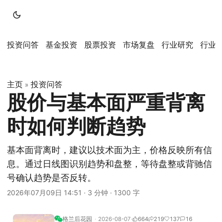
投资问答
基金投资
股票投资
市场复盘
行业研究
行业
主页
投资问答
»
股价与基本面严重背离
时如何判断趋势
基本面背离时，建议以技术面为主，价格反映所有信
息。通过日线图识别趋势和盘整，等待盘整或背驰信
号确认趋势是否反转。
2026年07月09日 14:51
·
3 分钟
·
1300 字
格兰后花园
2026-08-07
664
219
137
16