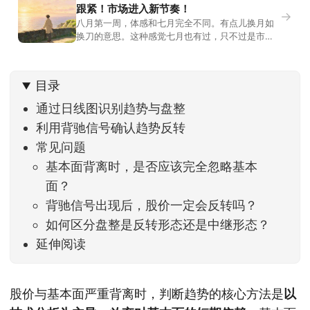
跟紧！市场进入新节奏！
→
八月第一周，体感和七月完全不同。有点儿换月如
换刀的意思。这种感觉七月也有过，只不过是市场
开始往下走。当时最难受的是什么？很多前期最强
的科技方向连续杀估值、杀情绪，跌幅放在整个A股
历史都排得上号。很多同学人被折磨到根本没有打
目录
开账户的勇气。8月伊始，在这立秋的节气反倒让大
家感受到了春天般的暖风。指数涨了百点，交易额
通过日线图识别趋势与盘整
回暖到2
利用背驰信号确认趋势反转
常见问题
基本面背离时，是否应该完全忽略基本
面？
背驰信号出现后，股价一定会反转吗？
如何区分盘整是反转形态还是中继形态？
延伸阅读
股价与基本面严重背离时，判断趋势的核心方法是
以