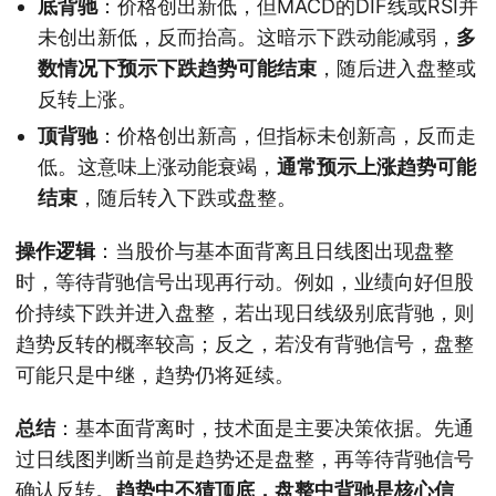
底背驰
：价格创出新低，但MACD的DIF线或RSI并
未创出新低，反而抬高。这暗示下跌动能减弱，
多
数情况下预示下跌趋势可能结束
，随后进入盘整或
反转上涨。
顶背驰
：价格创出新高，但指标未创新高，反而走
低。这意味上涨动能衰竭，
通常预示上涨趋势可能
结束
，随后转入下跌或盘整。
操作逻辑
：当股价与基本面背离且日线图出现盘整
时，等待背驰信号出现再行动。例如，业绩向好但股
价持续下跌并进入盘整，若出现日线级别底背驰，则
趋势反转的概率较高；反之，若没有背驰信号，盘整
可能只是中继，趋势仍将延续。
总结
：基本面背离时，技术面是主要决策依据。先通
过日线图判断当前是趋势还是盘整，再等待背驰信号
确认反转。
趋势中不猜顶底，盘整中背驰是核心信