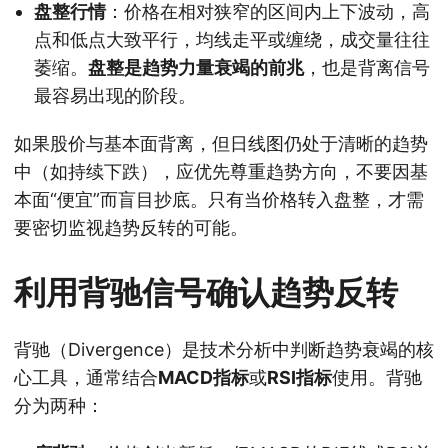
盘整行情
：价格在相对狭窄的区间内上下波动，高
点和低点大致平行，均线走平或缠绕，成交量往往
萎缩。
盘整是趋势力量衰竭的前兆
，也是背离信号
最容易出现的阶段。
如果股价与基本面背离，但日线图仍处于清晰的趋势
中（如持续下跌），应优先尊重趋势方向，不要因基
本面“便宜”而盲目抄底。只有当价格转入盘整，才需
要密切监视趋势反转的可能。
利用背驰信号确认趋势反转
背驰（Divergence）是技术分析中判断趋势衰竭的核
心工具，通常结合
MACD指标
或
RSI指标
使用。背驰
分为两种：