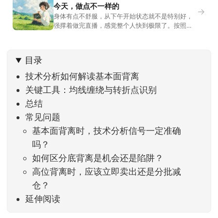
今天，做点不一样的
→
身体有点不舒服，从下午开始状态就不是特别好，
强撑着做完直播，感觉整个人快到极限了。按照平
时的习惯，今天还应该是回答直播过程中，大家留
言问的问题。不过我想换一种方法，按大家的需求
解答。留言区照常开放，有什么关于市场今的问
目录
题，可以直接留言。如果别人问的问题正好是你想
问的，可以给他点个赞。晚些时候，我会按点赞数
技术分析如何解读基本面背离
量挑选5个比较
关键工具：均线缠绕与转折点识别
总结
常见问题
基本面背离时，技术分析信号一定准确
吗？
如何区分底背离是机会还是陷阱？
高位背离时，应该立即卖出还是分批减
仓？
延伸阅读