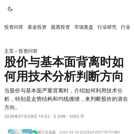
投资问答
基金投资
股票投资
市场复盘
行业研究
行业
主页
投资问答
»
股价与基本面背离时如
何用技术分析判断方向
当股价与基本面严重背离时，介绍如何利用技术分
析，特别是走势结构和均线缠绕，来判断股价的潜在
方向。
2026年07月09日 14:52
·
3 分钟
·
1092 字
格兰后花园
2026-08-05
2252
253
471
481