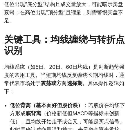
低位出现“底分型”结构且成交量放大，可能暗示卖盘
衰竭；在高位出现“顶分型”且缩量，则需警惕买盘不
足。
关键工具：均线缠绕与转折点
识别
均线系统（如5日、20日、60日均线）是判断趋势强
度的常用工具。当短期均线反复缠绕长期均线时，通
常代表市场处于
震荡或方向选择期
。具体操作逻辑如
下：
低位背离（基本面好但股价跌）
：若股价在均线下
方形成
底背离
（价格新低但MACD等指标未创新
低），且均线开始走平或金叉，可能是买点信号。
此时需确认成交量温和放大，表示资金逐步承接。