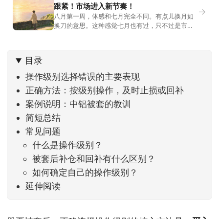
跟紧！市场进入新节奏！
→
八月第一周，体感和七月完全不同。有点儿换月如
换刀的意思。这种感觉七月也有过，只不过是市场
开始往下走。当时最难受的是什么？很多前期最强
的科技方向连续杀估值、杀情绪，跌幅放在整个A股
历史都排得上号。很多同学人被折磨到根本没有打
目录
开账户的勇气。8月伊始，在这立秋的节气反倒让大
家感受到了春天般的暖风。指数涨了百点，交易额
操作级别选择错误的主要表现
回暖到2
正确方法：按级别操作，及时止损或回补
案例说明：中铝被套的教训
简短总结
常见问题
什么是操作级别？
被套后补仓和回补有什么区别？
如何确定自己的操作级别？
延伸阅读