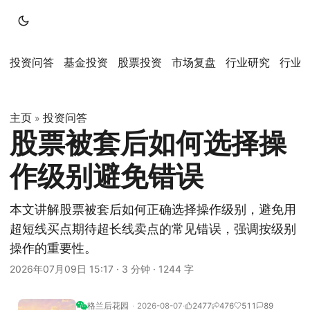
投资问答
基金投资
股票投资
市场复盘
行业研究
行业
主页
投资问答
»
股票被套后如何选择操
作级别避免错误
本文讲解股票被套后如何正确选择操作级别，避免用
超短线买点期待超长线卖点的常见错误，强调按级别
操作的重要性。
2026年07月09日 15:17
·
3 分钟
·
1244 字
格兰后花园
2026-08-07
2477
476
511
89