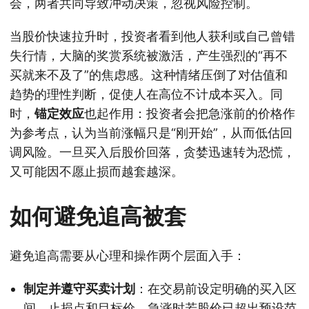
会，两者共同导致冲动决策，忽视风险控制。
当股价快速拉升时，投资者看到他人获利或自己曾错
失行情，大脑的奖赏系统被激活，产生强烈的“再不
买就来不及了”的焦虑感。这种情绪压倒了对估值和
趋势的理性判断，促使人在高位不计成本买入。同
时，
锚定效应
也起作用：投资者会把急涨前的价格作
为参考点，认为当前涨幅只是“刚开始”，从而低估回
调风险。一旦买入后股价回落，贪婪迅速转为恐慌，
又可能因不愿止损而越套越深。
如何避免追高被套
避免追高需要从心理和操作两个层面入手：
制定并遵守买卖计划
：在交易前设定明确的买入区
间、止损点和目标价。急涨时若股价已超出预设范