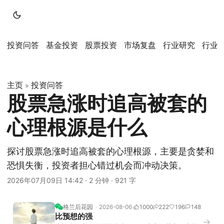
投资问答
基金投资
股票投资
市场复盘
行业研究
行业
主页
投资问答
»
股票急涨时追高被套的
心理根源是什么
探讨股票急涨时追高被套的心理根源，主要是贪婪和
恐惧失衡，投资者担心错过机会而冲动决策。
2026年07月09日 14:42
·
2 分钟
·
921 字
格兰后花园
2026-08-06
1000
222
196
148
比预想的强
→