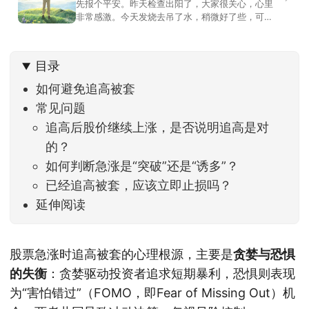
先报个平安。昨天检查出阳了，大家很关心，心里
非常感激。今天发烧去吊了水，稍微好了些，可没
什么胃口，吃不下东西。估计下次直播脸上又要少
几两肉，上镜看上去会再瘦一些。不过今天市场倒
是蛮照顾我的，没太让人操心。成交额稳稳踩在2.5
目录
万亿以上，涨跌比虽然只有2789比2590，乍看上
去相差不大，但细看下来，跌幅超过3%的只有不到
如何避免追高被套
常见问题
追高后股价继续上涨，是否说明追高是对
的？
如何判断急涨是“突破”还是“诱多”？
已经追高被套，应该立即止损吗？
延伸阅读
股票急涨时追高被套的心理根源，主要是
贪婪与恐惧
的失衡
：贪婪驱动投资者追求短期暴利，恐惧则表现
为“害怕错过”（FOMO，即Fear of Missing Out）机