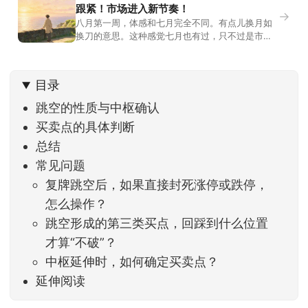
跟紧！市场进入新节奏！
→
八月第一周，体感和七月完全不同。有点儿换月如
换刀的意思。这种感觉七月也有过，只不过是市场
开始往下走。当时最难受的是什么？很多前期最强
的科技方向连续杀估值、杀情绪，跌幅放在整个A股
历史都排得上号。很多同学人被折磨到根本没有打
目录
开账户的勇气。8月伊始，在这立秋的节气反倒让大
家感受到了春天般的暖风。指数涨了百点，交易额
跳空的性质与中枢确认
回暖到2
买卖点的具体判断
总结
常见问题
复牌跳空后，如果直接封死涨停或跌停，
怎么操作？
跳空形成的第三类买点，回踩到什么位置
才算“不破”？
中枢延伸时，如何确定买卖点？
延伸阅读