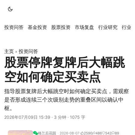
投资问答
基金投资
股票投资
市场复盘
行业研究
行业
主页
投资问答
»
股票停牌复牌后大幅跳
空如何确定买卖点
指导股票复牌后大幅跳空时如何确定买卖点，需观察
是否形成连续三个次级别走势的重叠区间以确认中
枢。
2026年07月09日 15:39
·
3 分钟
·
1075 字
格兰后花园
2026-08-07
2590
486
542
89